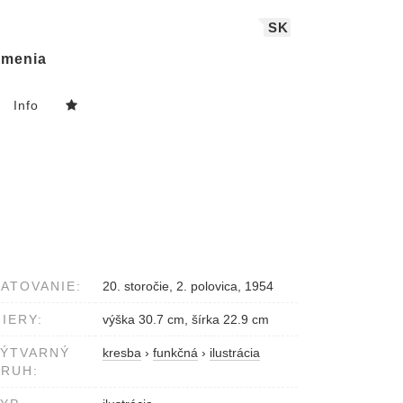
SK
menia
Info
ATOVANIE:
20. storočie, 2. polovica, 1954
IERY:
výška 30.7 cm, šírka 22.9 cm
VÝTVARNÝ
kresba
›
funkčná
›
ilustrácia
RUH: