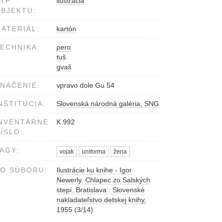
YP
ilustrácia
BJEKTU:
ATERIÁL:
kartón
ECHNIKA:
pero
tuš
gvaš
NAČENIE:
vpravo dole Gu 54
NŠTITÚCIA:
Slovenská národná galéria, SNG
NVENTÁRNE
K 992
ÍSLO:
AGY:
vojak
uniforma
žena
O SÚBORU:
Ilustrácie ku knihe - Igor
Newerly. Chlapec zo Salských
stepí. Bratislava : Slovenské
nakladateľstvo detskej knihy,
1955
(3/14)