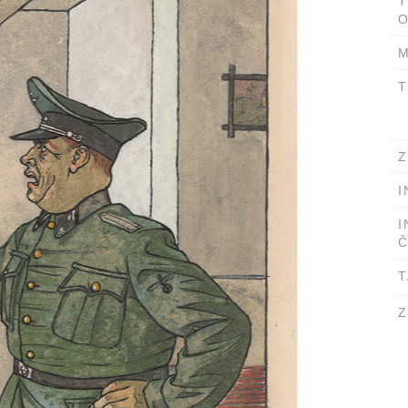
T
O
M
T
Z
I
I
Č
T
Z