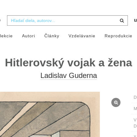
b
u
lekcie
Autori
Články
Vzdelávanie
Reprodukcie
Hitlerovský vojak a žena
Ladislav Guderna
D
M
D