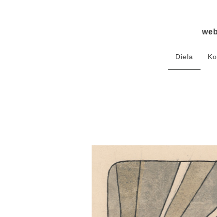
we
Diela
Ko