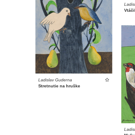
Ladis
Vtáč
Ladislav Guderna
Stretnutie na hruške
Ladis