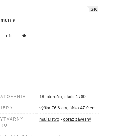
SK
menia
Info
ATOVANIE:
18. storočie, okolo 1760
IERY:
výška 76.8 cm, šírka 47.0 cm
VÝTVARNÝ
maliarstvo
›
obraz závesný
RUH: