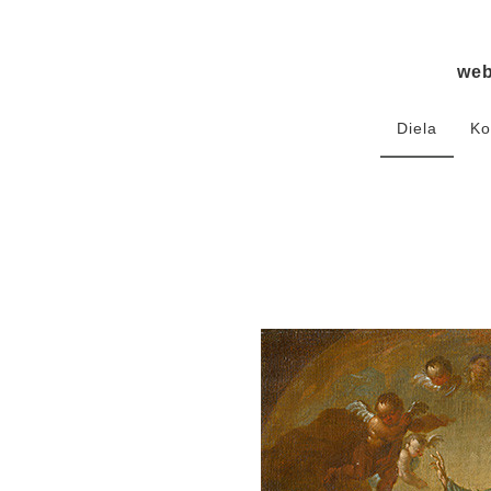
we
Diela
Ko