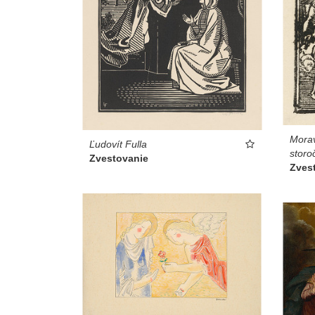
Morav
Ľudovít Fulla
storo
Zvestovanie
Zves