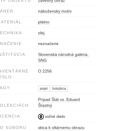
YP OBJEKTU:
závesný obraz
ÁNER:
náboženský motív
ATERIÁL:
plátno
ECHNIKA:
olej
NAČENIE:
neznačené
NŠTITÚCIA:
Slovenská národná galéria,
SNG
NVENTÁRNE
O 2256
ÍSLO:
AGY:
anjel
holubica
Prípad Štát vs. Eduard
OLEKCIÁCH:
Šťastný
ICENCIA:
voľné dielo
O SÚBORU:
skica k oltárnemu obrazu