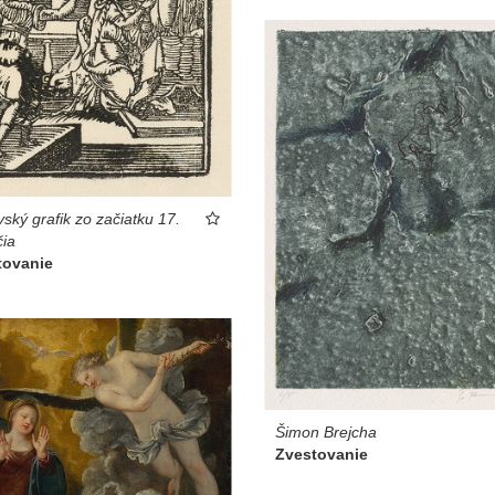
ský grafik zo začiatku 17.
čia
tovanie
Šimon Brejcha
Zvestovanie