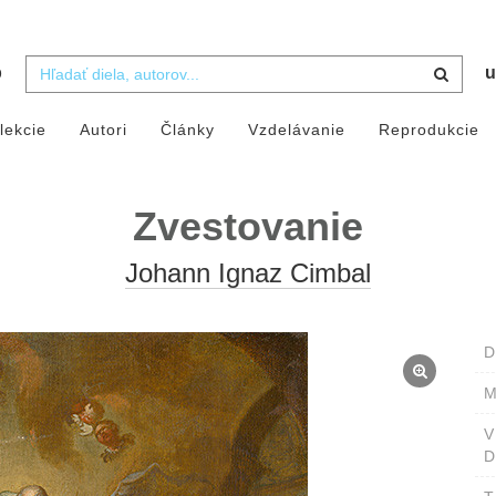
b
u
lekcie
Autori
Články
Vzdelávanie
Reprodukcie
Zvestovanie
Johann Ignaz Cimbal
D
M
D