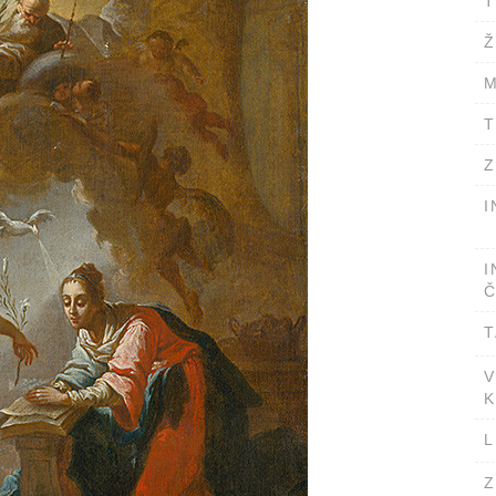
T
Ž
M
T
Z
I
I
Č
T
V
K
L
Z