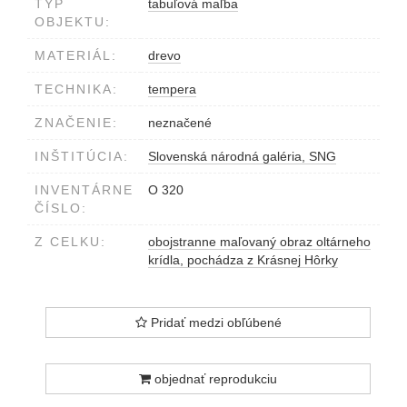
TYP
tabuľová maľba
OBJEKTU:
MATERIÁL:
drevo
TECHNIKA:
tempera
ZNAČENIE:
neznačené
INŠTITÚCIA:
Slovenská národná galéria, SNG
INVENTÁRNE
O 320
ČÍSLO:
Z CELKU:
obojstranne maľovaný obraz oltárneho
krídla, pochádza z Krásnej Hôrky
Pridať medzi obľúbené
objednať reprodukciu