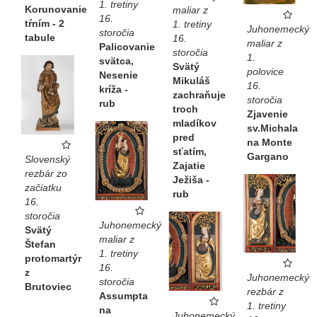
1. tretiny
Korunovanie
maliar z
16.
tŕním - 2
1. tretiny
Juhonemecký
storočia
tabule
16.
maliar z
Palicovanie
storočia
1.
svätca,
Svätý
polovice
Nesenie
Mikuláš
16.
kríža -
zachraňuje
storočia
rub
troch
Zjavenie
mladíkov
sv.Michala
pred
na Monte
sťatím,
Gargano
Slovenský
Zajatie
rezbár zo
Ježiša -
začiatku
rub
16.
storočia
Juhonemecký
Svätý
maliar z
Štefan
1. tretiny
protomartýr
16.
z
Juhonemecký
storočia
Brutoviec
rezbár z
Assumpta
1. tretiny
na
Juhonemecký