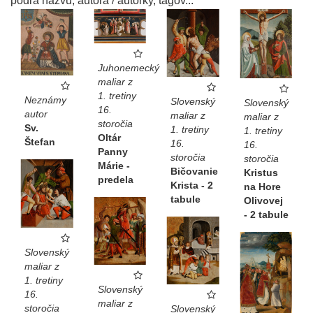
podľa názvu, autora / autorky, tagov...
Juhonemecký
maliar z
1. tretiny
Neznámy
Slovenský
Slovenský
16.
autor
maliar z
maliar z
storočia
Sv.
1. tretiny
1. tretiny
Oltár
Štefan
16.
16.
Panny
storočia
storočia
Márie -
Bičovanie
Kristus
predela
Krista - 2
na Hore
tabule
Olivovej
- 2 tabule
Slovenský
maliar z
1. tretiny
Slovenský
16.
maliar z
storočia
Slovenský