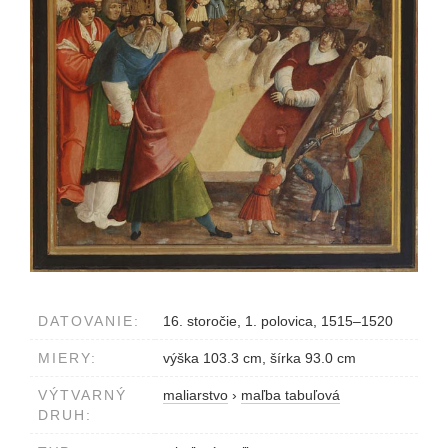
DATOVANIE:
16. storočie, 1. polovica, 1515–1520
MIERY:
výška 103.3 cm, šírka 93.0 cm
VÝTVARNÝ
maliarstvo
›
maľba tabuľová
DRUH: