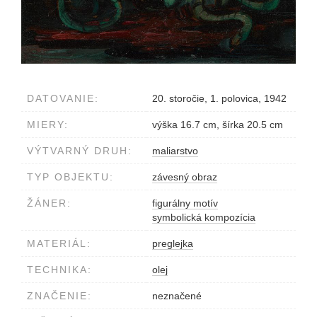
DATOVANIE:
20. storočie, 1. polovica, 1942
MIERY:
výška 16.7 cm, šírka 20.5 cm
VÝTVARNÝ DRUH:
maliarstvo
TYP OBJEKTU:
závesný obraz
ŽÁNER:
figurálny motív
symbolická kompozícia
MATERIÁL:
preglejka
TECHNIKA:
olej
ZNAČENIE:
neznačené