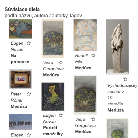
Súvisiace diela
podľa názvu, autora / autorky, tagov...
Eugen
Nevan
Na
Rudolf
pohovke
Fila
Viera
Medúza
Gergeľová
Medúza
Východoázijský
sochár z
Peter
19.
Rónai
storočia
Medúza
Medúza
Eugen
Viera
Nevan
Gergeľová
Portrét
Medúza
manželky
Eugen