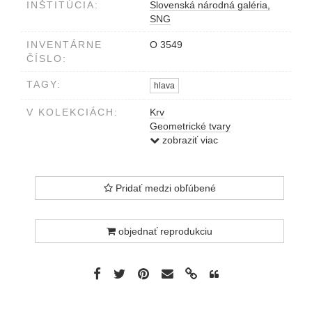
INŠTITÚCIA:
Slovenská národná galéria,
SNG
INVENTÁRNE
O 3549
ČÍSLO:
TAGY:
hlava
V KOLEKCIÁCH:
Krv
Geometrické tvary
Generácia 909
zobraziť viac
Pridať medzi obľúbené
objednať reprodukciu