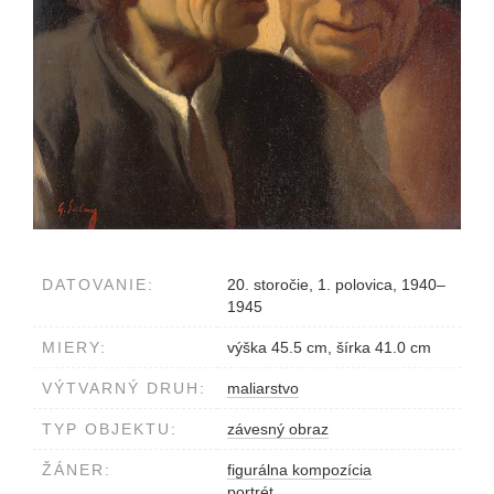
DATOVANIE:
20. storočie, 1. polovica, 1940–
1945
MIERY:
výška 45.5 cm, šírka 41.0 cm
VÝTVARNÝ DRUH:
maliarstvo
TYP OBJEKTU:
závesný obraz
ŽÁNER:
figurálna kompozícia
portrét