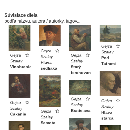
Súvisiace diela
podľa názvu, autora / autorky, tagov...
Gejza
Gejza
Szalay
Gejza
Gejza
Szalay
Pod
Szalay
Szalay
Hlava
Tatrami
Vinobranie
Starý
sedliaka
terchovan
Gejza
Gejza
Gejza
Szalay
Szalay
Szalay
Bratislava
Gejza
Hlava
Čakanie
Szalay
starca
Samota