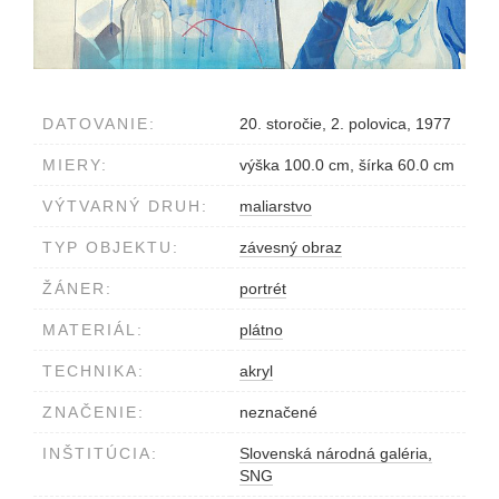
DATOVANIE:
20. storočie, 2. polovica, 1977
MIERY:
výška 100.0 cm, šírka 60.0 cm
VÝTVARNÝ DRUH:
maliarstvo
TYP OBJEKTU:
závesný obraz
ŽÁNER:
portrét
MATERIÁL:
plátno
TECHNIKA:
akryl
ZNAČENIE:
neznačené
INŠTITÚCIA:
Slovenská národná galéria,
SNG