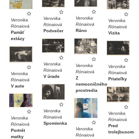
Veronika
Veronika
Veronika
Veronika
Rónaiová
Rónaiová
Rónaiová
Rónaiová
Ráno
Podvečer
Pamäť
Vizita
extázy
Veronika
Veronika
Veronika
Rónaiová
Rónaiová
Rónaiová
Veronika
V úrade
Z
Priateľky
Rónaiová
nemocničného
V aute
prostredia
Veronika
Veronika
Rónaiová
Veronika
Rónaiová
Spomienka
Rónaiová
Pred
Veronika
Portrét
trolejbusom
Rónaiová
matky