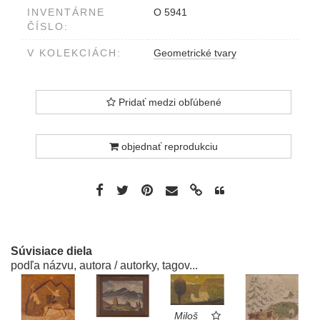
INVENTÁRNE
O 5941
ČÍSLO:
V KOLEKCIÁCH:
Geometrické tvary
Pridať medzi obľúbené
objednať reprodukciu
Súvisiace diela
podľa názvu, autora / autorky, tagov...
Miloš