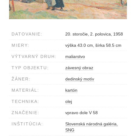
DATOVANIE:
20. storočie, 2. polovica, 1958
MIERY:
výška 43.0 cm, šírka 58.5 cm
VÝTVARNÝ DRUH:
maliarstvo
TYP OBJEKTU:
závesný obraz
ŽÁNER:
dedinský motív
MATERIÁL:
kartón
TECHNIKA:
olej
ZNAČENIE:
vpravo dole V 58
INŠTITÚCIA:
Slovenská národná galéria,
SNG