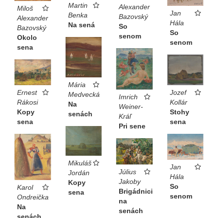
Martin
Alexander
Miloš
Jan
Benka
Bazovský
Alexander
Hála
Na sená
So
Bazovský
So
senom
Okolo
senom
sena
Mária
Ernest
Jozef
Medvecká
Imrich
Rákosi
Kollár
Na
Weiner-
Kopy
Stohy
senách
Kráľ
sena
sena
Pri sene
Mikuláš
Jan
Július
Jordán
Hála
Jakoby
Kopy
So
Karol
Brigádnici
sena
senom
Ondreička
na
Na
senách
senách