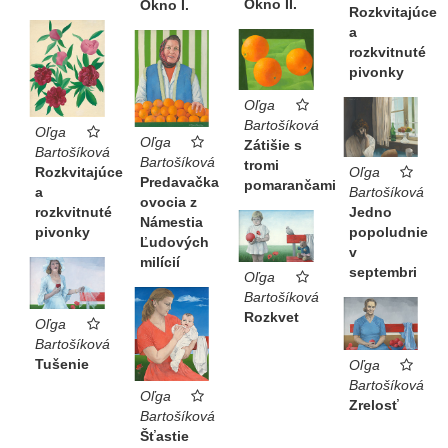
Okno II.
Okno I.
Rozkvitajúce
a
rozkvitnuté
pivonky
Oľga
Bartošíková
Oľga
Oľga
Zátišie s
Bartošíková
Bartošíková
tromi
Rozkvitajúce
Oľga
Predavačka
pomarančami
a
Bartošíková
ovocia z
rozkvitnuté
Jedno
Námestia
pivonky
popoludnie
Ľudových
v
milícií
septembri
Oľga
Bartošíková
Rozkvet
Oľga
Bartošíková
Tušenie
Oľga
Bartošíková
Oľga
Zrelosť
Bartošíková
Šťastie