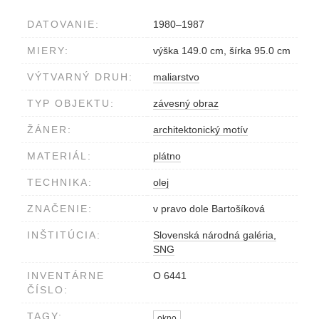
DATOVANIE:
1980–1987
MIERY:
výška 149.0 cm, šírka 95.0 cm
VÝTVARNÝ DRUH:
maliarstvo
TYP OBJEKTU:
závesný obraz
ŽÁNER:
architektonický motív
MATERIÁL:
plátno
TECHNIKA:
olej
ZNAČENIE:
v pravo dole Bartošíková
INŠTITÚCIA:
Slovenská národná galéria,
SNG
INVENTÁRNE
O 6441
ČÍSLO:
TAGY:
okno