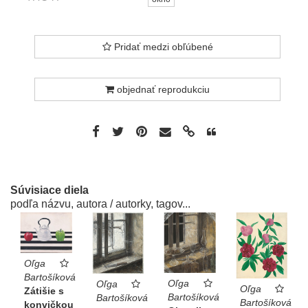
Pridať medzi obľúbené
objednať reprodukciu
Súvisiace diela
podľa názvu, autora / autorky, tagov...
Oľga
Bartošíková
Oľga
Oľga
Oľga
Zátišie s
Bartošíková
Bartošíková
Bartošíková
konvičkou