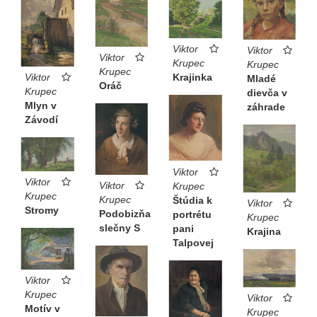
Viktor
Viktor
Viktor
Krupec
Krupec
Krupec
Viktor
Krajinka
Mladé
Oráč
Krupec
dievča v
Mlyn v
záhrade
Závodí
Viktor
Viktor
Viktor
Krupec
Krupec
Krupec
Štúdia k
Viktor
Stromy
Podobizňa
portrétu
Krupec
slečny S
pani
Krajina
Talpovej
Viktor
Krupec
Viktor
Motív v
Krupec