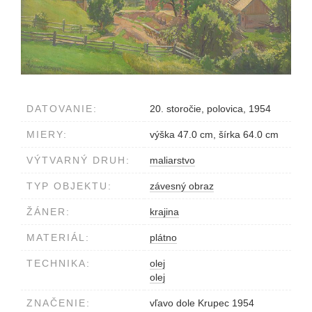
DATOVANIE:
20. storočie, polovica, 1954
MIERY:
výška 47.0 cm, šírka 64.0 cm
VÝTVARNÝ DRUH:
maliarstvo
TYP OBJEKTU:
závesný obraz
ŽÁNER:
krajina
MATERIÁL:
plátno
TECHNIKA:
olej
olej
ZNAČENIE:
vľavo dole Krupec 1954