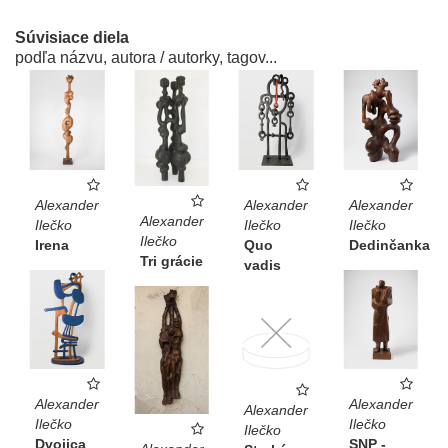
Súvisiace diela
podľa názvu, autora / autorky, tagov...
Alexander
Alexander
Alexander
Alexander
Ilečko
Ilečko
Ilečko
Ilečko
Irena
Quo
Dedinčanka
Tri grácie
vadis
Alexander
Alexander
Alexander
Ilečko
Ilečko
Ilečko
Dvojica
SNP -