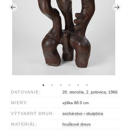
DATOVANIE:
20. storočie, 2. polovica, 1966
MIERY:
výška 88.0 cm
VÝTVARNÝ DRUH:
sochárstvo
›
skulptúra
MATERIÁL:
hruškové drevo