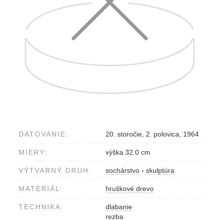
DATOVANIE:
20. storočie, 2. polovica, 1964
MIERY:
výška 32.0 cm
VÝTVARNÝ DRUH:
sochárstvo
›
skulptúra
MATERIÁL:
hruškové drevo
TECHNIKA:
dlabanie
rezba