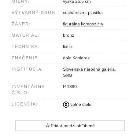
MIERY:
výška 25.5 cm
VÝTVARNÝ DRUH:
sochárstvo
›
plastika
ŽÁNER:
figurálna kompozícia
MATERIÁL:
bronz
TECHNIKA:
liatie
ZNAČENIE:
dole Koniarek
INŠTITÚCIA:
Slovenská národná galéria,
SNG
INVENTÁRNE
P 1890
ČÍSLO:
LICENCIA:
voľné dielo
Pridať medzi obľúbené