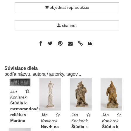
objednať reprodukciu
stiahnuť
Súvisiace diela
podľa názvu, autora / autorky, tagov...
Ján
Koniarek
Štúdia k
memorandovému
reliéfu v
Ján
Ján
Ján
Martine
Koniarek
Koniarek
Koniarek
Návrh na
Štúdia k
Štúdia k