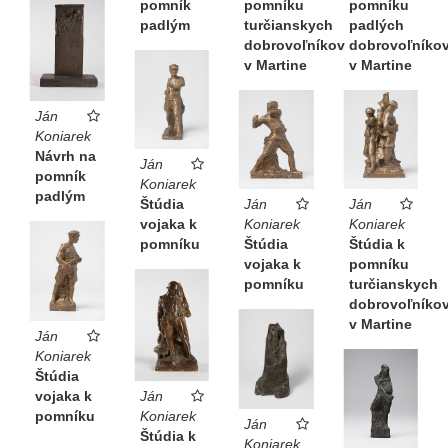
pomník
pomníku
pomníku
padlým
turčianskych
padlých
dobrovoľníkov
dobrovoľníko
v Martine
v Martine
Ján
Koniarek
Návrh na
Ján
pomník
Koniarek
padlým
Štúdia
Ján
Ján
vojaka k
Koniarek
Koniarek
pomníku
Štúdia
Štúdia k
vojaka k
pomníku
pomníku
turčianskych
dobrovoľníko
v Martine
Ján
Koniarek
Štúdia
vojaka k
Ján
pomníku
Koniarek
Ján
Štúdia k
Koniarek