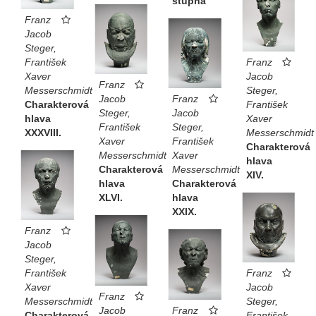
stupňa
vlastníctve Barokového múzea Belveder vo Viedni (Wien,
Franz
Österreichische Galerie).
Jacob
Steger,
Katarína Chmelinová ●
111 diel zo zbierok = works of art
Franz
František
Jacob
Xaver
from the collection / Editori Dušan Buran, Katarína
Franz
Steger,
Messerschmidt
Müllerová ; [Katarína Bajcurová]. -- Bratislava : SNG ;
Jacob
Franz
František
Charakterová
Slovart, 2008.
Steger,
Jacob
Xaver
hlava
František
Steger,
Messerschmidt
XXXVIII.
Xaver
František
Charakterová
Messerschmidt
Xaver
hlava
Charakterová
Messerschmidt
XIV.
hlava
Charakterová
XLVI.
hlava
XXIX.
Franz
Jacob
Steger,
Franz
František
Jacob
Xaver
Franz
Steger,
Messerschmidt
Jacob
Franz
František
Charakterová