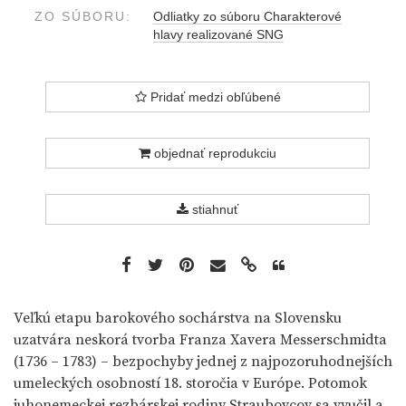
ZO SÚBORU:
Odliatky zo súboru Charakterové
hlavy realizované SNG
Pridať medzi obľúbené
objednať reprodukciu
stiahnuť
Veľkú etapu barokového sochárstva na Slovensku
uzatvára neskorá tvorba Franza Xavera Messerschmidta
(1736 – 1783) – bezpochyby jednej z najpozoruhodnejších
umeleckých osobností 18. storočia v Európe. Potomok
juhonemeckej rezbárskej rodiny Straubovcov sa vyučil a