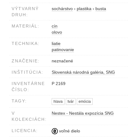
VÝTVARNÝ
sochárstvo
›
plastika
›
busta
DRUH:
MATERIÁL:
cín
olovo
TECHNIKA:
liatie
patinovanie
ZNAČENIE:
neznačené
INŠTITÚCIA:
Slovenská národná galéria, SNG
INVENTÁRNE
P 2169
ČÍSLO:
TAGY:
hlava
tvár
emócia
V
Nestex - Nestála expozícia SNG
KOLEKCIÁCH:
LICENCIA:
voľné dielo