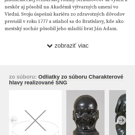
neskôr aj pôsobil na Akadémii výtvarných umení vo
Viedni. Svoju úspešnú kariéru zo zdravotných dôvodov
prerušil v roku 1777 a utiahol sa do Bratislavy, kde ako
mestský sochár pôsobil jeho mladší brat Ján Adam.
Po smrti F. X. Messerschmidta sa v jeho dome na
zobraziť viac
predmestí Zuckermandel našlo šesťdesiatdeväť búst z
rôznych materiálov, ktoré zachytávajú extrémne výrazy
až grimasy tváre. Táto rôznymi legendami opradená a
zrejme neukončená séria diel získala svoje pomenovanie
zo súboru:
Odliatky zo súboru Charakterové
až po predaji štyridsiatich deviatich hláv
hlavy realizované SNG
Messerschmidtovým bratom do Viedne a ich následnom
prvom verejnom vystavení v roku 1793. Pri príležitosti
výstavy vznikla brožúra anonymného autora, ktorá
obsahovala krátky životopis umelca a vystavené,
pôvodne nijak neoznačené diela prezentovala publiku s
dodatočným číslovaním a názvami, ktoré im ostali
dodnes.