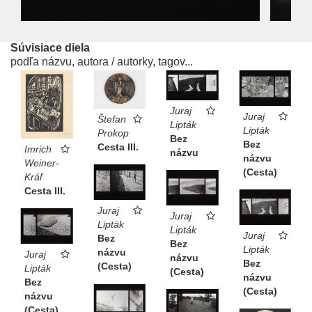
Súvisiace diela
podľa názvu, autora / autorky, tagov...
Juraj
Juraj
Štefan
Lipták
Lipták
Prokop
Bez
Bez
Cesta III.
Imrich
názvu
názvu
Weiner-
(Cesta)
Kráľ
Cesta III.
Juraj
Juraj
Lipták
Lipták
Juraj
Bez
Bez
Lipták
názvu
Juraj
názvu
Bez
(Cesta)
Lipták
(Cesta)
názvu
Bez
(Cesta)
názvu
(Cesta)