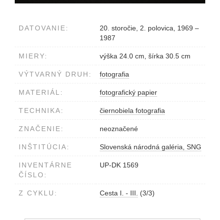
DATOVANIE:
20. storočie, 2. polovica, 1969 –
1987
MIERY:
výška 24.0 cm, šírka 30.5 cm
VÝTVARNÝ DRUH:
fotografia
MATERIÁL:
fotografický papier
TECHNIKA:
čiernobiela fotografia
ZNAČENIE:
neoznačené
INŠTITÚCIA:
Slovenská národná galéria, SNG
INVENTÁRNE
UP-DK 1569
ČÍSLO:
Z CYKLU:
Cesta I. - III.
(3/3)