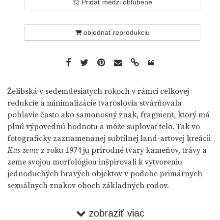
Pridať medzi obľúbené
objednať reprodukciu
Želibská v sedemdesiatych rokoch v rámci celkovej
redukcie a minimalizácie tvaroslovia stvárňovala
pohlavie často ako samonosný znak, fragment, ktorý má
plnú výpovednú hodnotu a môže suplovať telo. Tak vo
fotograficky zaznamenanej subtílnej land-artovej kreácii
Kus zeme
z roku 1974 ju prírodné tvary kameňov, trávy a
zeme svojou morfológiou inšpirovali k vytvoreniu
jednoduchých hravých objektov v podobe primárnych
sexuálnych znakov oboch základných rodov.
Poukazovali na univerzalizmus sexuálnych rozdielov,
zobraziť viac
braných ako prirodzená biologická odlišnosť medzi