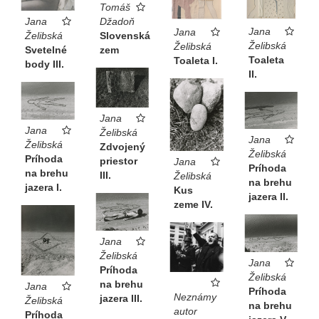
Tomáš
Džadoň
Jana
Jana
Jana
Slovenská
Želibská
Želibská
Želibská
zem
Svetelné
Toaleta
Toaleta I.
body III.
II.
Jana
Jana
Želibská
Jana
Želibská
Zdvojený
Želibská
Príhoda
priestor
Jana
Príhoda
na brehu
III.
Želibská
na brehu
jazera I.
Kus
jazera II.
zeme IV.
Jana
Želibská
Jana
Príhoda
Želibská
na brehu
Jana
Príhoda
Neznámy
jazera III.
Želibská
na brehu
autor
Príhoda