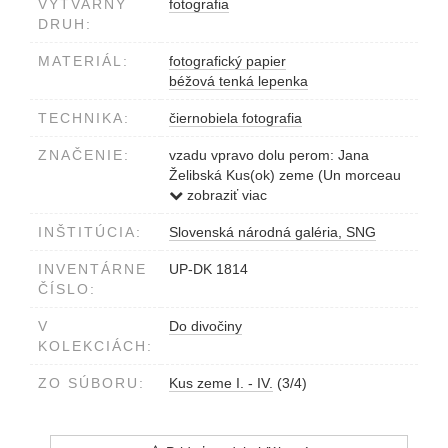
VÝTVARNÝ
fotografia
DRUH:
MATERIÁL:
fotografický papier
béžová tenká lepenka
TECHNIKA:
čiernobiela fotografia
ZNAČENIE:
vzadu vpravo dolu perom: Jana
Želibská Kus(ok) zeme (Un morceau
de terre) Nízke Tatry 1974
zobraziť viac
INŠTITÚCIA:
Slovenská národná galéria, SNG
INVENTÁRNE
UP-DK 1814
ČÍSLO:
V
Do divočiny
KOLEKCIÁCH:
ZO SÚBORU:
Kus zeme I. - IV.
(3/4)