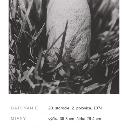
DATOVANIE:
20. storočie, 2. polovica, 1974
MIERY:
výška 39.3 cm, šírka 29.4 cm