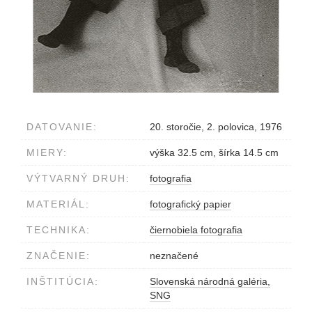
DATOVANIE:
20. storočie, 2. polovica, 1976
MIERY:
výška 32.5 cm, šírka 14.5 cm
VÝTVARNÝ DRUH:
fotografia
MATERIÁL:
fotografický papier
TECHNIKA:
čiernobiela fotografia
ZNAČENIE:
neznačené
INŠTITÚCIA:
Slovenská národná galéria,
SNG