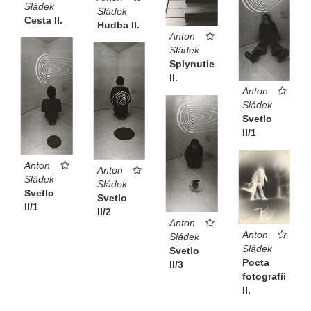
Sládek
Sládek
Cesta II.
Hudba II.
Anton
Sládek
Splynutie
II.
Anton
Sládek
Svetlo
II/1
Anton
Anton
Sládek
Sládek
Svetlo
Svetlo
II/1
II/2
Anton
Anton
Sládek
Sládek
Svetlo
Pocta
II/3
fotografii
II.