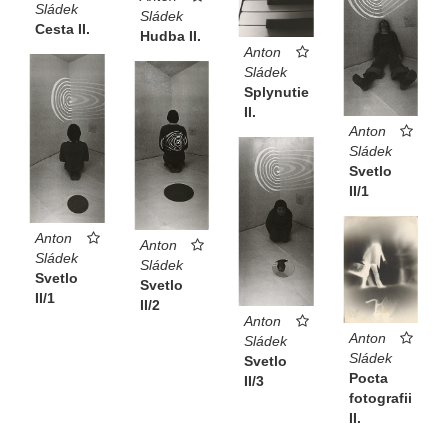
Sládek
Sládek
Cesta II.
Hudba II.
Anton
Sládek
Splynutie
II.
Anton
Sládek
Svetlo
II/1
Anton
Anton
Sládek
Sládek
Svetlo
Svetlo
II/1
II/2
Anton
Anton
Sládek
Sládek
Svetlo
Pocta
II/3
fotografii
II.