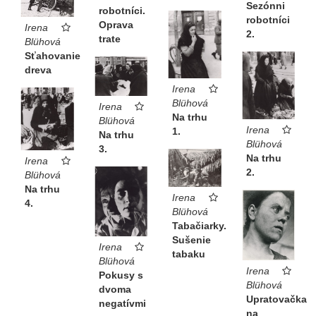
Sezónni
robotníci.
robotníci
Oprava
Irena
2.
trate
Blühová
Sťahovanie
dreva
Irena
Blühová
Irena
Na trhu
Blühová
Irena
1.
Na trhu
Blühová
3.
Na trhu
Irena
2.
Blühová
Na trhu
Irena
4.
Blühová
Tabačiarky.
Sušenie
Irena
tabaku
Blühová
Irena
Pokusy s
Blühová
dvoma
Upratovačka
negatívmi
na