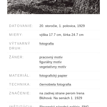
DATOVANIE:
20. storočie, 1. polovica, 1929
MIERY:
výška 17.7 cm, šírka 24.7 cm
VÝTVARNÝ
fotografia
DRUH:
ŽÁNER:
pracovný motív
figurálny motív
vegetatívny motív
MATERIÁL:
fotografický papier
TECHNIKA:
čiernobiela fotografia
ZNAČENIE:
na zadnej strane perom Irena
Blühová: Na senách 1. 1929
INŠTITÚCIA:
Slovenská národná galéria, SNG