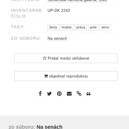
INVENTÁRNE
UP-DK 2242
ČÍSLO:
TAGY:
žena
hrable
práca
pole
seno
ZO SÚBORU:
Na senách
Pridať medzi obľúbené
objednať reprodukciu
zo súboru:
Na senách