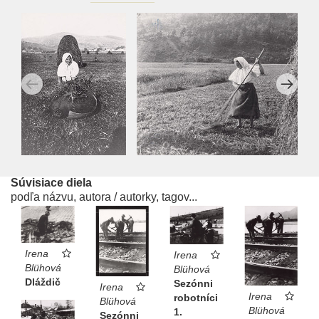
Súvisiace diela
podľa názvu, autora / autorky, tagov...
Irena
Irena
Blühová
Blühová
Dláždič
Sezónni
Irena
Irena
robotníci
Blühová
Blühová
1.
Sezónni