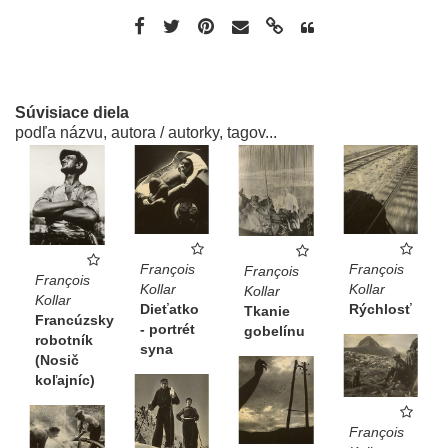
Súvisiace diela
podľa názvu, autora / autorky, tagov...
François
François
François
François
Kollar
Kollar
Kollar
Kollar
Dieťatko
Rýchlosť
Tkanie
Francúzsky
- portrét
gobelínu
robotník
syna
(Nosič
koľajníc)
François