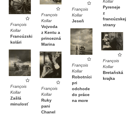
Kollar
Pyreneje
François
z
François
Kollar
francúzskej
Kollar
Jeseň
François
strany
Vojvoda
Kollar
z Kentu a
Francúzski
princezná
kolári
Marina
François
François
Kollar
Kollar
Bretaňská
Robotníci
krajka
pri
François
François
odchode
Kollar
Kollar
do práce
Zašlá
Ruky
na more
minulosť
pani
Chanel