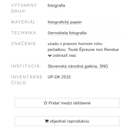
VÝTVARNÝ
fotografia
DRUH:
MATERIÁL:
fotografický papier
TECHNIKA:
čiernobiela fotografia
ZNAČENIE:
vzadu v pravom hornom rohu
pečiatkou: Toute Èpreuve non Rendue
sera Facturée
zobraziť viac
vzadu hore v strede ceruzkou:
INŠTITÚCIA:
Slovenská národná galéria, SNG
Vallauris (Cóte d´Azur), Une poterie -
les ... (nečitateľné slovo) séchent au
INVENTÁRNE
UP-DK 2515
soleil
ČÍSLO:
vzadu v ľavom dolnom rohu pečiatkou:
Pour la repróduction la Mention "Photo
par Kollar" est obligatoire. For
reproduction the Mention "Photo par
Pridať medzi obľúbené
Kollar" is obligatory.
vzadu v pravom dolnom rohu
pečiatkou: Phot par Kollar, Paris
objednať reprodukciu