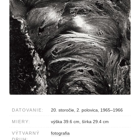
DATOVANIE:
20. storočie, 2. polovica, 1965–1966
MIERY:
výška 39.6 cm, šírka 29.4 cm
VÝTVARNÝ
fotografia
DRUH: