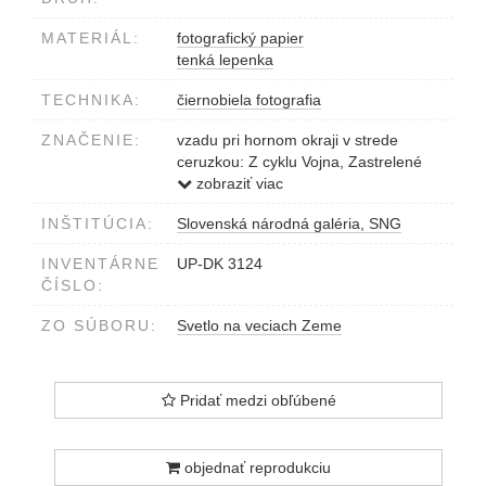
MATERIÁL:
fotografický papier
tenká lepenka
TECHNIKA:
čiernobiela fotografia
ZNAČENIE:
vzadu pri hornom okraji v strede
ceruzkou: Z cyklu Vojna, Zastrelené
dievča 4.
zobraziť viac
vzadu pri dolnom okraji vľavo
INŠTITÚCIA:
Slovenská národná galéria, SNG
ceruzkou: Vojna IV: Zastrelené dievča
z cyklu Svetlo na (ve)ciach zeme
INVENTÁRNE
UP-DK 3124
vzadu v pravom dolnom rohu
ČÍSLO:
pečiatkou: Martin Martinček, fotograf-
výtvarník, Liptovský Mikuláš
ZO SÚBORU:
Svetlo na veciach Zeme
Pridať medzi obľúbené
objednať reprodukciu