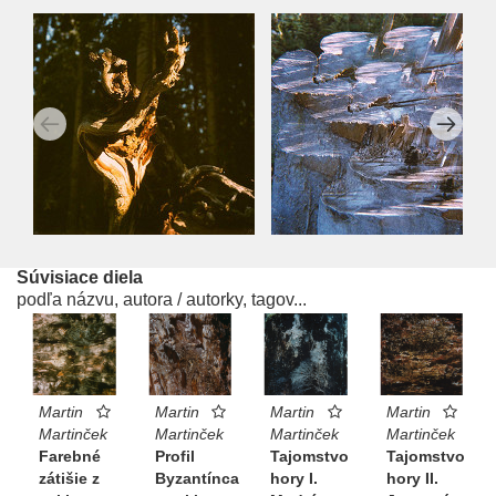
Súvisiace diela
podľa názvu, autora / autorky, tagov...
Martin
Martin
Martin
Martin
Martinček
Martinček
Martinček
Martinček
Farebné
Profil
Tajomstvo
Tajomstvo
zátišie z
Byzantínca
hory I.
hory II.