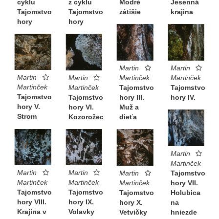
cyklu
z cyklu
Modré
Jesenná
Tajomstvo
Tajomstvo
zátišie
krajina
hory
hory
Martin
Martin
Martin
Martin
Martinček
Martinček
Martinček
Martinček
Tajomstvo
Tajomstvo
Tajomstvo
Tajomstvo
hory IV.
hory III.
hory V.
hory VI.
Muž a
Strom
Kozorožec
dieťa
Martin
Martinček
Martin
Martin
Tajomstvo
Martin
Martinček
Martinček
hory VII.
Martinček
Tajomstvo
Tajomstvo
Holubica
Tajomstvo
hory VIII.
hory IX.
na
hory X.
Krajina v
Volavky
hniezde
Vetvičky