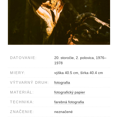
DATOVANIE:
20. storočie, 2. polovica, 1976–
1978
MIERY:
výška 40.5 cm, šírka 40.4 cm
VÝTVARNÝ DRUH:
fotografia
MATERIÁL:
fotografický papier
TECHNIKA:
farebná fotografia
ZNAČENIE:
neznačené