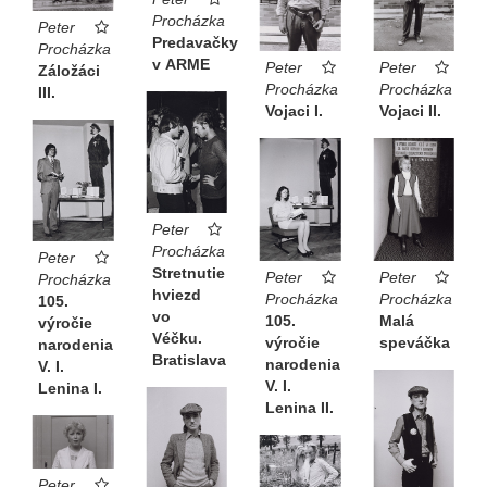
Procházka
Peter
Predavačky
Procházka
v ARME
Peter
Peter
Záložáci
Procházka
Procházka
III.
Vojaci I.
Vojaci II.
Peter
Procházka
Peter
Stretnutie
Peter
Peter
Procházka
hviezd
Procházka
Procházka
105.
vo
Malá
105.
výročie
Véčku.
speváčka
výročie
narodenia
Bratislava
narodenia
V. I.
V. I.
Lenina I.
Lenina II.
Peter