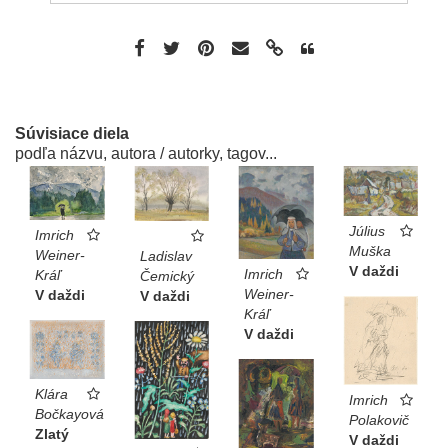
Súvisiace diela
podľa názvu, autora / autorky, tagov...
Július
Imrich
Muška
Weiner-
Ladislav
V daždi
Imrich
Kráľ
Čemický
Weiner-
V daždi
V daždi
Kráľ
V daždi
Klára
Imrich
Bočkayová
Polakovič
Zlatý
V daždi