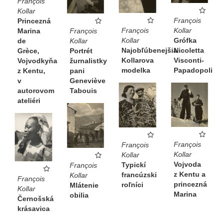
François
Kollar
François
Princezná
Kollar
François
François
Marina
Grófka
Kollar
Kollar
de
Nicoletta
Najobľúbenejšia
Portrét
Grèce,
Visconti-
Kollarova
žurnalistky
Vojvodkyňa
Papadopoli
modelka
pani
z Kentu,
Geneviève
v
Tabouis
autorovom
ateliéri
François
François
Kollar
Kollar
Vojvoda
Typickí
François
z Kentu a
francúzski
Kollar
François
princezná
roľníci
Mlátenie
Kollar
Marina
obilia
Černošská
krásavica