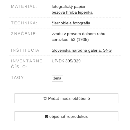
MATERIÁL:
fotografický papier
béžová hrubá lepenka
TECHNIKA:
čiernobiela fotografia
ZNAČENIE:
vzadu v pravom dolnom rohu
ceruzkou: 53 (1935)
INŠTITÚCIA:
Slovenská národná galéria, SNG
INVENTÁRNE
UP-DK 395/B29
ČÍSLO:
TAGY:
žena
Pridať medzi obľúbené
objednať reprodukciu