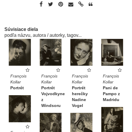
Súvisiace diela
podľa názvu, autora / autorky, tagov...
François
François
François
François
Kollar
Kollar
Kollar
Kollar
Portrét
Pani de
Portrét
Portrét
Vojvodkyne
Pampo z
herečky
z
Madridu
Nadine
Windsoru
Vogel