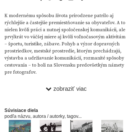
K modernému spôsobu života prirodzene patrilo aj
rýchlejšie a častejšie premiestňovanie sa obyvateľov. A to
nielen kvôli práci a nutnej spoločenskej komunikácii, ale
prvýkrát vo väčšej miere aj kvôli voľnočasovým aktivitám
– športu, turistike, zábave. Pohyb a výzor dopravných
prostriedkov, mestské prostredie, ktorým prechádzajú,
výstavba a udržiavanie komunikácií, rozmanité spôsoby
cestovania – to boli na Slovensku predovšetkým námety
pre fotografov.
Miloš Dohnány bol takisto jediným fotografom, ktorý sa
zobraziť viac
sústavne venoval téme pohybu a transportu. Objektívu
jeho fotoaparátu neušli žiadne vtedy existujúce
„pohyblivé“ stroje a ďalšie prostriedkyspojenia.
Súvisiace diela
podľa názvu, autora / autorky, tagov...
No azda najčistejší symbol novej mobility, prienik do
netušených priestorov vytvoril jeden z prvých