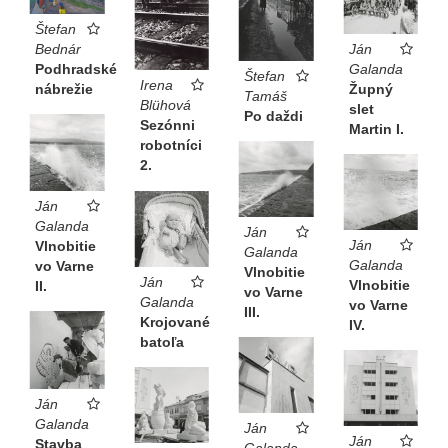
„fotografujúcich turistov“ na Slovensku – Ján Galanda.
Na jeho fotografii vidno iba vzducholoď na pozadí
Štefan
prázdnej oblohy a pokojnej morskej hladiny.
Ján
Bednár
Galanda
Podhradské
Štefan
Irena
Župný
nábrežie
Aurel Hrabušický ●
Katalóg k výstave Nové Slovensko
Tamáš
Blühová
slet
(2012)
Po daždi
Sezónni
Martin I.
robotníci
2.
Ján
Galanda
Ján
Ján
Vlnobitie
Galanda
Galanda
vo Varne
Vlnobitie
Ján
Vlnobitie
II.
vo Varne
Galanda
vo Varne
III.
Krojované
IV.
batoľa
Ján
Galanda
Ján
Ján
Stavba