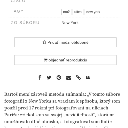
ČÍSLO:
TAGY:
muž
ulica
new york
ZO SÚBORU:
New York
Pridať medzi obľúbené
objednať reprodukciu
Bartoš mení zároveň metódu snímania: „V tomto súbore
fotografií z New Yorku sa vraciam k spôsobu, ktorý som
použil pred 17 rokmi pri fotografovaní na uliciach
Paríža: zriekol som sa svojej „neviditeľnosti“, ktorú mi
umožňovalo dlhé ohnisko, a fotografoval som ľudí z