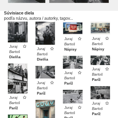
Súvisiace diela
podľa názvu, autora / autorky, tagov...
Juraj
Juraj
Bartoš
Bartoš
Juraj
Juraj
Nápisy
Nápisy
Bartoš
Bartoš
Dielňa
Dielňa
Juraj
Juraj
Bartoš
Bartoš
Paríž
Juraj
Paríž
Bartoš
Paríž
Juraj
Bartoš
Juraj
Juraj
Paríž
Bartoš
Bartoš
Paríž
Paríž