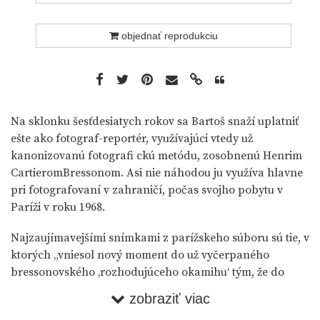
objednať reprodukciu
Na sklonku šesťdesiatych rokov sa Bartoš snaží uplatniť
ešte ako fotograf-reportér, využívajúci vtedy už
kanonizovanú fotografi ckú metódu, zosobnenú Henrim
CartieromBressonom. Asi nie náhodou ju využíva hlavne
pri fotografovaní v zahraničí, počas svojho pobytu v
Paríži v roku 1968.
Najzaujímavejšími snímkami z parížskeho súboru sú tie, v
ktorých „vniesol nový moment do už vyčerpaného
bressonovského ‚rozhodujúceho okamihu‘ tým, že do
svojich záberov vniesol až znepokojivý psychologický
zobraziť viac
prienik.“ V jednej-dvoch snímkach sa objavujú zvláštne