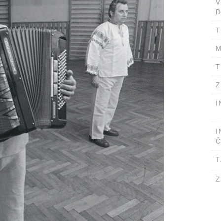
D
T
M
T
Z
I
I
Č
T
Z