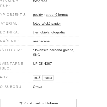
VÝTVARNÝ
fotografia
RUH:
YP OBJEKTU:
pozitív
›
stredný formát
ATERIÁL:
fotografický papier
ECHNIKA:
čiernobiela fotografia
NAČENIE:
neznačené
NŠTITÚCIA:
Slovenská národná galéria,
SNG
NVENTÁRNE
UP-DK 4367
ÍSLO:
AGY:
muž
hudba
O SÚBORU:
Orava
Pridať medzi obľúbené