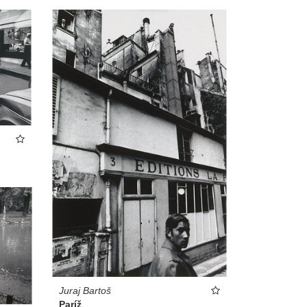
Juraj Bartoš
Paríž