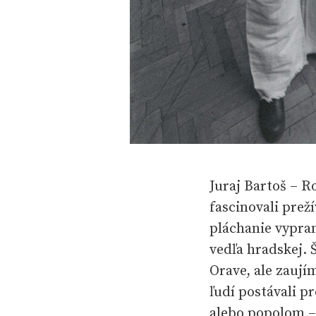
Juraj Bartoš – R
fascinovali prež
pláchanie vypra
vedľa hradskej
Orave, ale zaují
ľudí postávali 
alebo popolom – 