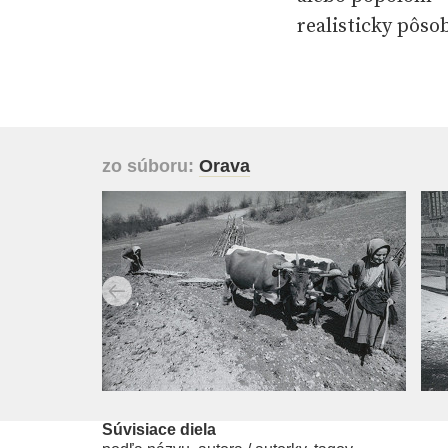
realisticky pôso
Už v týchto raný
nepresadzuje vla
oázu tradičných
zo súboru:
Orava
zmien, súžitie a
princípov. Jeho
folklórnej skupi
Aurel Hrabušic
Súvisiace diela