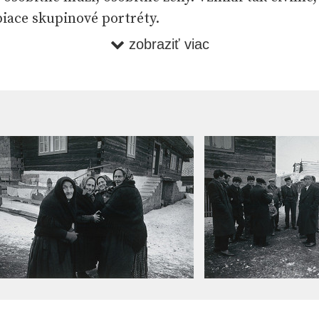
biace skupinové portréty.
zobraziť viac
ch fotografi ách prejavil Bartoš nezlyhávajúci zmy
stnú, „autorskú“ vôľu, dedinu nechce vidieť ako la
 hodnôt, ale naopak všíma si dosah nevyhnutných 
lebo zrážku protichodných spoločenských záujmov
 ponímaniu súčasného vidieka viac zodpovedá sní
ny, pripravujúcich sa na vystúpenie v školskej telo
ký ●
Juraj Bartoš. Bratislava : Slovenská národná ga