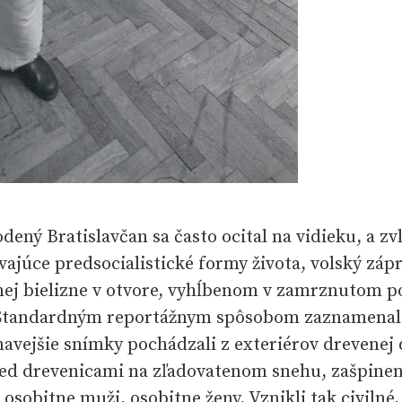
odený Bratislavčan sa často ocital na vidieku, a zv
ívajúce predsocialistické formy života, volský zápr
nej bielizne v otvore, vyhĺbenom v zamrznutom p
. Štandardným reportážnym spôsobom zaznamenal
mavejšie snímky pochádzali z exteriérov drevenej
pred drevenicami na zľadovatenom snehu, zašpin
osobitne muži, osobitne ženy. Vznikli tak civilné,