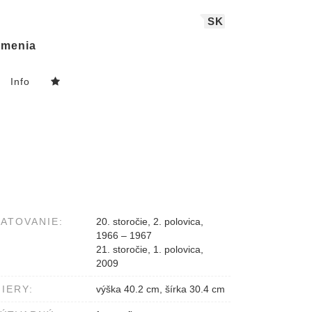
SK
menia
Info
ATOVANIE:
20. storočie, 2. polovica,
1966 – 1967
21. storočie, 1. polovica,
2009
IERY:
výška 40.2 cm, šírka 30.4 cm