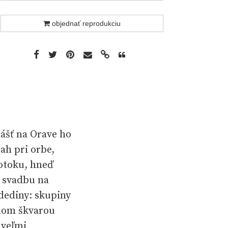
objednať reprodukciu
lášť na Orave ho
ah pri orbe,
otoku, hneď
 svadbu na
 dediny: skupiny
enom škvarou
 veľmi