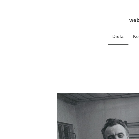
we
Diela
Ko