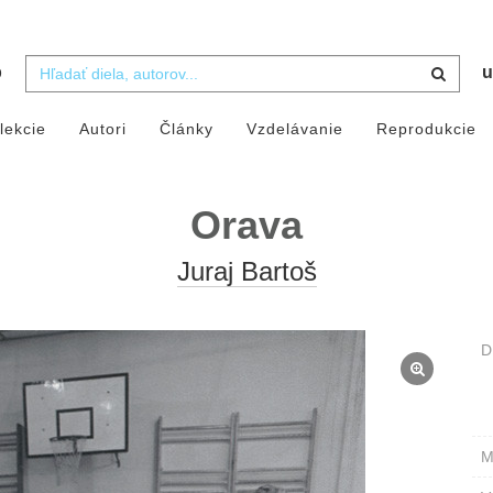
b
u
lekcie
Autori
Články
Vzdelávanie
Reprodukcie
Orava
Juraj Bartoš
D
M