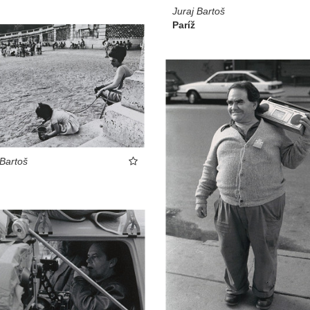
Juraj Bartoš
Paríž
 Bartoš