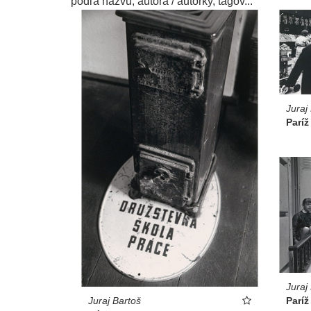
podľa názvu, autora / autorky, tagov...
Juraj
Paríž
Juraj
Juraj Bartoš
Paríž