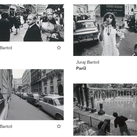
 Bartoš
Juraj Bartoš
Paríž
 Bartoš