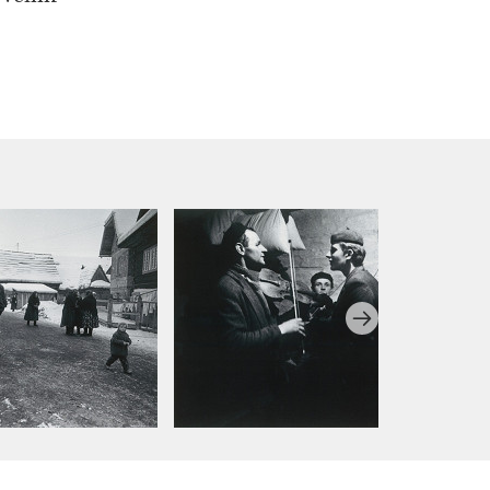
sel pre realitu,
pis refugii,
civilizačných
, civilizačných
mka členov
cvični.
léria, 2009.