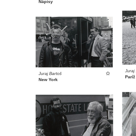
Nápisy
Juraj
Juraj Bartoš
Paríž
New York