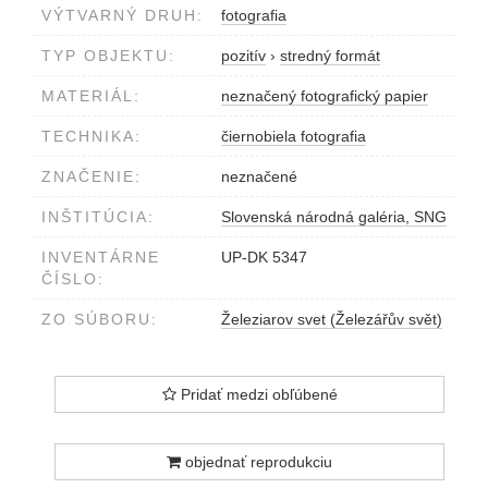
VÝTVARNÝ DRUH:
fotografia
TYP OBJEKTU:
pozitív
›
stredný formát
MATERIÁL:
neznačený fotografický papier
TECHNIKA:
čiernobiela fotografia
ZNAČENIE:
neznačené
INŠTITÚCIA:
Slovenská národná galéria, SNG
INVENTÁRNE
UP-DK 5347
ČÍSLO:
ZO SÚBORU:
Železiarov svet (Železářův svět)
Pridať medzi obľúbené
objednať reprodukciu