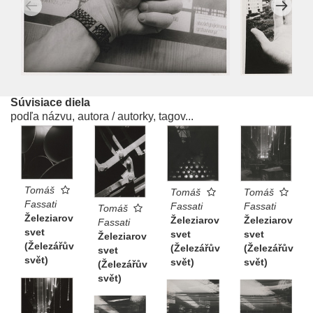
Súvisiace diela
podľa názvu, autora / autorky, tagov...
Tomáš
Tomáš
Tomáš
Fassati
Fassati
Fassati
Tomáš
Železiarov
Železiarov
Železiarov
Fassati
svet
svet
svet
Železiarov
(Železářův
(Železářův
(Železářův
svet
svět)
svět)
svět)
(Železářův
svět)