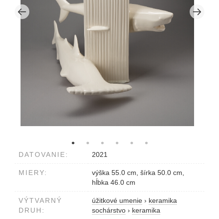
DATOVANIE:
2021
MIERY:
výška 55.0 cm, šírka 50.0 cm,
hĺbka 46.0 cm
VÝTVARNÝ
úžitkové umenie
›
keramika
DRUH:
sochárstvo
›
keramika