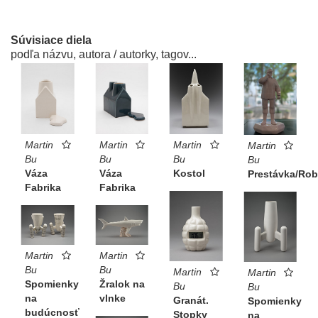
Súvisiace diela
podľa názvu, autora / autorky, tagov...
Martin
Martin
Martin
Martin
Bu
Bu
Bu
Bu
Kostol
Váza
Váza
Prestávka/Rob
Fabrika
Fabrika
Martin
Martin
Bu
Bu
Martin
Martin
Spomienky
Žralok na
Bu
Bu
na
vlnke
Granát.
Spomienky
budúcnosť
Stopky
na