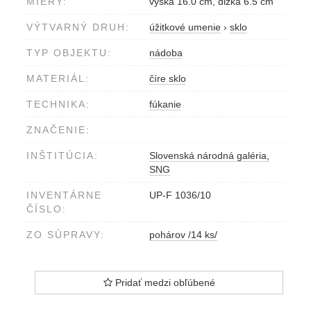
MIERY:
výška 16.0 cm, dĺžka 6.5 cm
VÝTVARNÝ DRUH:
úžitkové umenie
›
sklo
TYP OBJEKTU:
nádoba
MATERIÁL:
číre sklo
TECHNIKA:
fúkanie
ZNAČENIE:
INŠTITÚCIA:
Slovenská národná galéria,
SNG
INVENTÁRNE
UP-F 1036/10
ČÍSLO:
ZO SÚPRAVY:
pohárov /14 ks/
Pridať medzi obľúbené