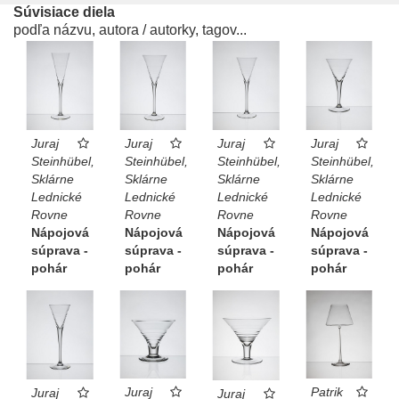
Súvisiace diela
podľa názvu, autora / autorky, tagov...
Juraj
Juraj
Juraj
Juraj
Steinhübel,
Steinhübel,
Steinhübel,
Steinhübel,
Sklárne
Sklárne
Sklárne
Sklárne
Lednické
Lednické
Lednické
Lednické
Rovne
Rovne
Rovne
Rovne
Nápojová
Nápojová
Nápojová
Nápojová
súprava -
súprava -
súprava -
súprava -
pohár
pohár
pohár
pohár
Juraj
Patrik
Juraj
Juraj