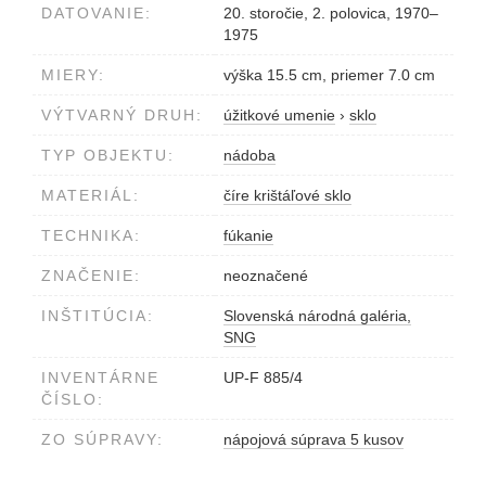
DATOVANIE:
20. storočie, 2. polovica, 1970–
1975
MIERY:
výška 15.5 cm, priemer 7.0 cm
VÝTVARNÝ DRUH:
úžitkové umenie
›
sklo
TYP OBJEKTU:
nádoba
MATERIÁL:
číre krištáľové sklo
TECHNIKA:
fúkanie
ZNAČENIE:
neoznačené
INŠTITÚCIA:
Slovenská národná galéria,
SNG
INVENTÁRNE
UP-F 885/4
ČÍSLO:
ZO SÚPRAVY:
nápojová súprava 5 kusov