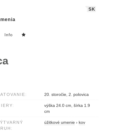
SK
menia
Info
ca
ATOVANIE:
20. storočie, 2. polovica
IERY:
výška 24.0 cm, šírka 1.9
cm
VÝTVARNÝ
úžitkové umenie
›
kov
RUH: