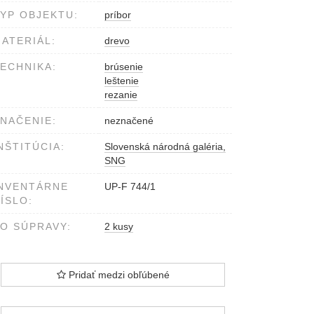
YP OBJEKTU:
príbor
ATERIÁL:
drevo
ECHNIKA:
brúsenie
leštenie
rezanie
NAČENIE:
neznačené
NŠTITÚCIA:
Slovenská národná galéria,
SNG
NVENTÁRNE
UP-F 744/1
ÍSLO:
O SÚPRAVY:
2 kusy
Pridať medzi obľúbené