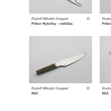
Rudolf Mikuláš Greppel
Rudol
Príbor Rybičky - vidlička
Príbo
Rudolf Mikuláš Greppel
Rudol
Nôž
Nôž