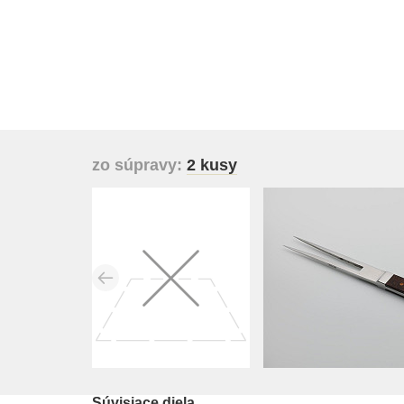
zo súpravy:
2 kusy
Súvisiace diela