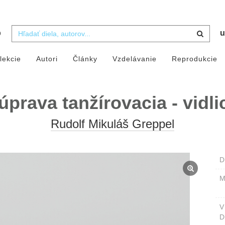
b
u
lekcie
Autori
Články
Vzdelávanie
Reprodukcie
úprava tanžírovacia - vidli
Rudolf Mikuláš Greppel
D
M
D