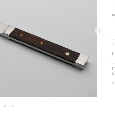
T
M
T
Z
I
I
Č
Z