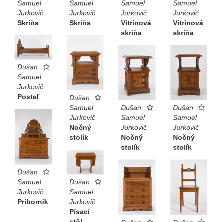
Samuel
Samuel
Samuel
Samuel
Jurkovič
Jurkovič
Jurkovič
Jurkovič
Skriňa
Skriňa
Vitrínová
Vitrínová
skriňa
skriňa
Dušan
Samuel
Jurkovič
Posteľ
Dušan
Samuel
Dušan
Dušan
Jurkovič
Samuel
Samuel
Nočný
Jurkovič
Jurkovič
stolík
Nočný
Nočný
stolík
stolík
Dušan
Samuel
Dušan
Jurkovič
Samuel
Príborník
Jurkovič
Písací
stôl