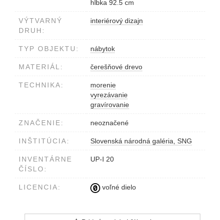
hĺbka 92.5 cm
VÝTVARNÝ
interiérový dizajn
DRUH:
TYP OBJEKTU:
nábytok
MATERIÁL:
čerešňové drevo
TECHNIKA:
morenie
vyrezávanie
gravírovanie
ZNAČENIE:
neoznačené
INŠTITÚCIA:
Slovenská národná galéria, SNG
INVENTÁRNE
UP-I 20
ČÍSLO:
LICENCIA:
voľné dielo