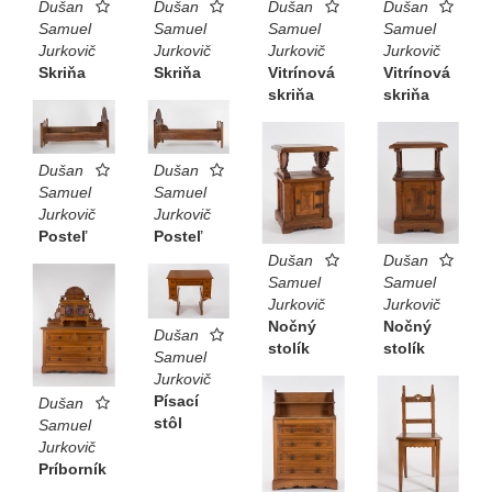
Dušan
Dušan
Dušan
Dušan
Samuel
Samuel
Samuel
Samuel
Jurkovič
Jurkovič
Jurkovič
Jurkovič
Skriňa
Skriňa
Vitrínová
Vitrínová
skriňa
skriňa
Dušan
Dušan
Samuel
Samuel
Jurkovič
Jurkovič
Posteľ
Posteľ
Dušan
Dušan
Samuel
Samuel
Jurkovič
Jurkovič
Nočný
Nočný
Dušan
stolík
stolík
Samuel
Jurkovič
Písací
Dušan
stôl
Samuel
Jurkovič
Príborník