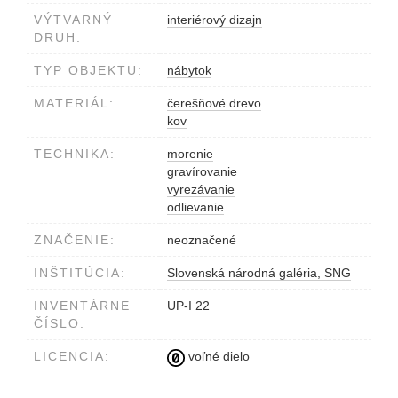
VÝTVARNÝ
interiérový dizajn
DRUH:
TYP OBJEKTU:
nábytok
MATERIÁL:
čerešňové drevo
kov
TECHNIKA:
morenie
gravírovanie
vyrezávanie
odlievanie
ZNAČENIE:
neoznačené
INŠTITÚCIA:
Slovenská národná galéria, SNG
INVENTÁRNE
UP-I 22
ČÍSLO:
LICENCIA:
voľné dielo