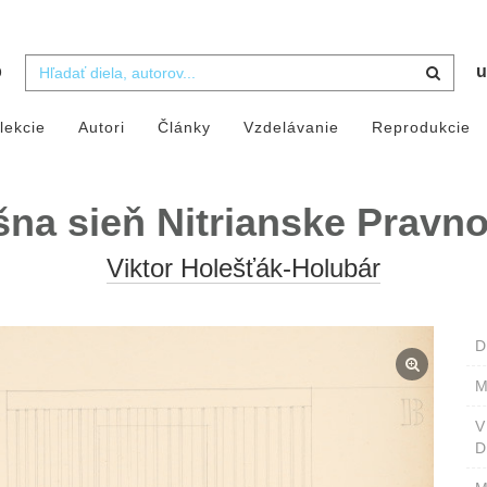
b
u
lekcie
Autori
Články
Vzdelávanie
Reprodukcie
na sieň Nitrianske Pravno.
Viktor Holešťák-Holubár
D
M
D