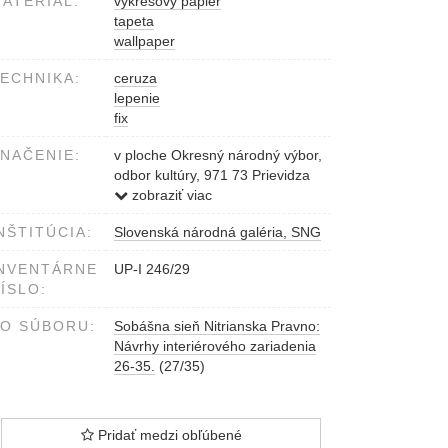
ATERIÁL:
výkresový papier
tapeta
wallpaper
ECHNIKA:
ceruza
lepenie
fix
NAČENIE:
v ploche Okresný národný výbor,
odbor kultúry, 971 73 Prievidza
cez razítko neidentifikovateľný
zobraziť viac
podpis
NŠTITÚCIA:
Slovenská národná galéria, SNG
NVENTÁRNE
UP-I 246/29
ÍSLO:
O SÚBORU:
Sobášna sieň Nitrianska Pravno:
Návrhy interiérového zariadenia
26-35.
(27/35)
Pridať medzi obľúbené