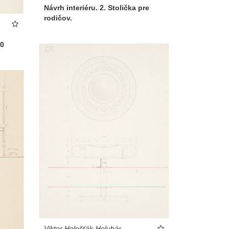
Návrh interiéru. 2. Stolička pre
rodičov.
10
Viktor Holešťák-Holubár