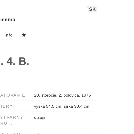
SK
menia
Info
 4. B.
ATOVANIE:
20. storočie, 2. polovica, 1976
IERY:
výška 54.5 cm, šírka 90.4 cm
VÝTVARNÝ
dizajn
RUH: