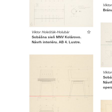
Vikto
Brána
Viktor Holešťák-Holubár
Sobášna sieň MNV Kolárovo.
Návrh interiéru. AB 4. Lustre.
Vikto
Sobá
Návrh
oper