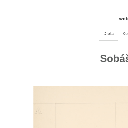
we
Diela
Ko
Sobáš