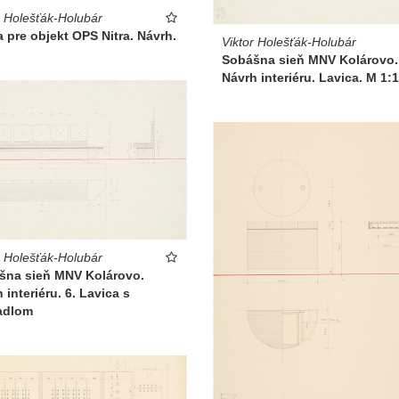
r Holešťák-Holubár
 pre objekt OPS Nitra. Návrh.
Viktor Holešťák-Holubár
Sobášna sieň MNV Kolárovo.
Návrh interiéru. Lavica. M 1:
r Holešťák-Holubár
šna sieň MNV Kolárovo.
 interiéru. 6. Lavica s
adlom