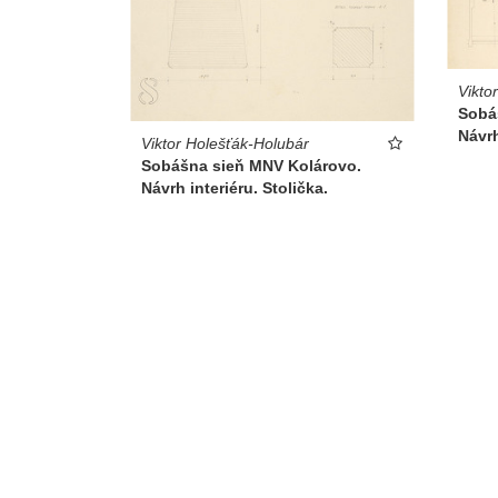
Vikto
Sobá
Návrh
Viktor Holešťák-Holubár
Sobášna sieň MNV Kolárovo.
Návrh interiéru. Stolička.