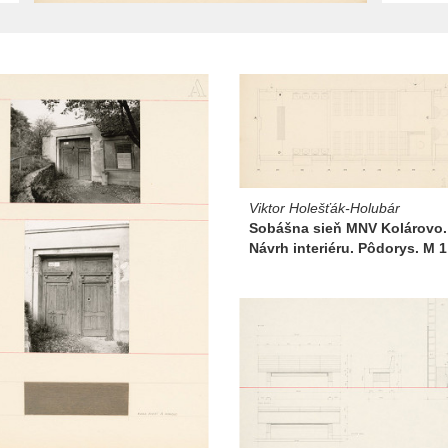
Viktor Holešťák-Holubár
Sobášna sieň MNV Kolárovo.
Návrh interiéru. Pôdorys. M 1