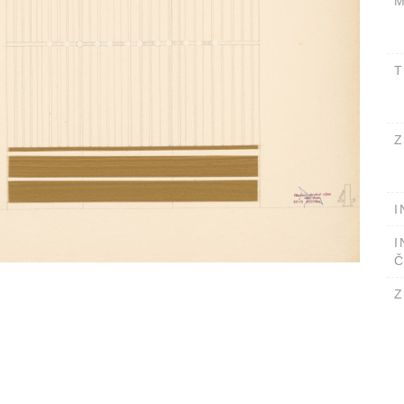
M
T
Z
I
I
Č
Z