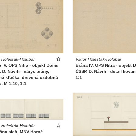
r Holešťák-Holubár
Viktor Holešťák-Holubár
 IV. OPS Nitra - objekt Domu
Brána IV. OPS Nitra - objekt
 D. Návrh - nárys brány,
ČSSP. D. Návrh - detail kovan
ná kľučka, drevená ozdobná
1:1
a. M 1:10, 1:1
r Holešťák-Holubár
šna sieň, MNV Horné