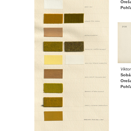
Oreša
Pohľa
Vikto
Sobá
Oreša
Pohľa