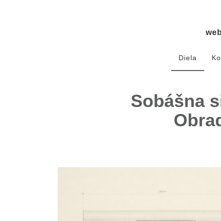
we
Diela
Ko
Sobášna si
Obrad