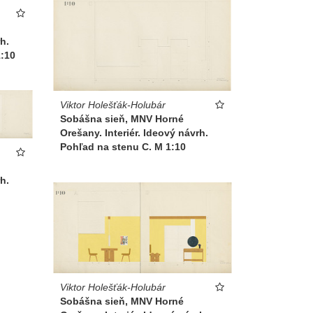
h.
1:10
Viktor Holešťák-Holubár
Sobášna sieň, MNV Horné
Orešany. Interiér. Ideový návrh.
Pohľad na stenu C. M 1:10
h.
Viktor Holešťák-Holubár
Sobášna sieň, MNV Horné