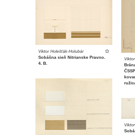
Viktor Holešťák-Holubár
Sobášna sieň Nitrianske Pravno.
Vikto
4. B.
Brána
ČSSP.
kova
ružic
Vikto
Sobá