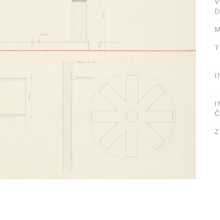
D
M
T
I
I
Č
Z