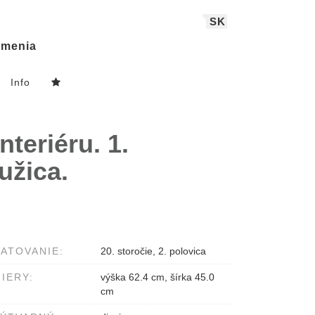
SK
menia
Info
teriéru. 1.
užica.
ATOVANIE:
20. storočie, 2. polovica
IERY:
výška 62.4 cm, šírka 45.0
cm