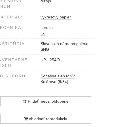
VÝTVARNÝ
dizajn
RUH:
ATERIÁL:
výkresový papier
ECHNIKA:
ceruza
fix
NŠTITÚCIA:
Slovenská národná galéria,
SNG
NVENTÁRNE
UP-I 254/9
ÍSLO:
O SÚBORU:
Sobášna sieň MNV
Kolárovo
(9/34)
Pridať medzi obľúbené
objednať reprodukciu