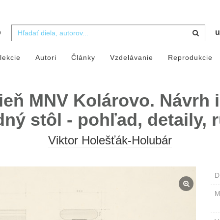
b
u
lekcie
Autori
Články
Vzdelávanie
Reprodukcie
eň MNV Kolárovo. Návrh in
ný stôl - pohľad, detaily, r
Viktor Holešťák-Holubár
D
M