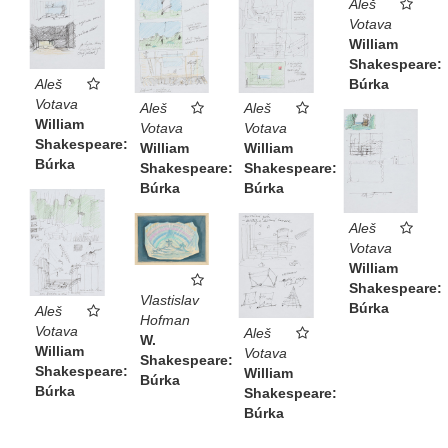
Aleš
Votava
William
Shakespeare:
Búrka
Aleš
Votava
Aleš
Aleš
William
Votava
Votava
Shakespeare:
William
William
Búrka
Shakespeare:
Shakespeare:
Búrka
Búrka
Aleš
Votava
William
Shakespeare:
Vlastislav
Búrka
Aleš
Hofman
Votava
Aleš
W.
William
Votava
Shakespeare:
Shakespeare:
William
Búrka
Búrka
Shakespeare:
Búrka