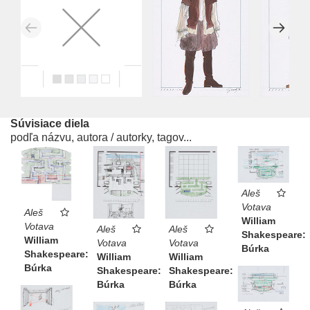
Súvisiace diela
podľa názvu, autora / autorky, tagov...
Aleš
Votava
Aleš
William
Votava
Aleš
Aleš
Shakespeare:
William
Votava
Votava
Búrka
Shakespeare:
William
William
Búrka
Shakespeare:
Shakespeare:
Búrka
Búrka