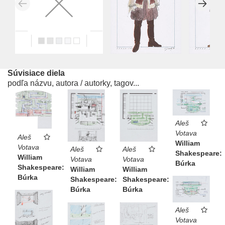
Súvisiace diela
podľa názvu, autora / autorky, tagov...
Aleš
Votava
Aleš
William
Votava
Aleš
Aleš
Shakespeare:
William
Votava
Votava
Búrka
Shakespeare:
William
William
Búrka
Shakespeare:
Shakespeare:
Búrka
Búrka
Aleš
Votava