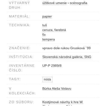
VÝTVARNÝ
úžitkové umenie
›
scénografia
DRUH:
MATERIÁL:
papier
TECHNIKA:
tuš
ceruza, farebná
fix
tempera
ZNAČENIE:
vpravo dole rukou Grusková ´99
INŠTITÚCIA:
Slovenská národná galéria, SNG
INVENTÁRNE
UP-P 2989/8
ČÍSLO:
TAGY:
móda
V
Búrka Aleša Votavu
KOLEKCIÁCH:
ZO SÚBORU:
Kostýmové návrhy k hre W.