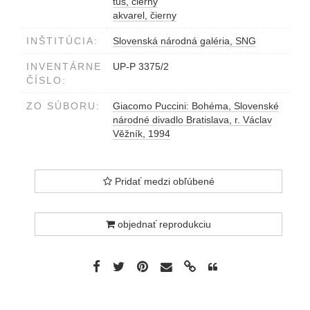
tuš, čierny
akvarel, čierny
INŠTITÚCIA:
Slovenská národná galéria, SNG
INVENTÁRNE
UP-P 3375/2
ČÍSLO:
ZO SÚBORU:
Giacomo Puccini: Bohéma, Slovenské
národné divadlo Bratislava, r. Václav
Věžník, 1994
Pridať medzi obľúbené
objednať reprodukciu