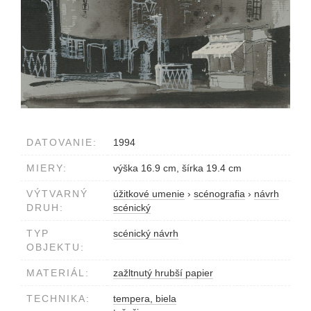
DATOVANIE:
1994
MIERY:
výška 16.9 cm, šírka 19.4 cm
VÝTVARNÝ
úžitkové umenie
›
scénografia
›
návrh
DRUH:
scénický
TYP
scénický návrh
OBJEKTU:
MATERIÁL:
zažltnutý hrubší papier
TECHNIKA:
tempera, biela