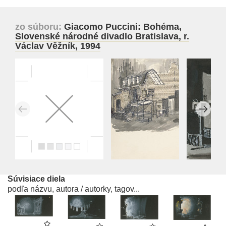
zo súboru:
Giacomo Puccini: Bohéma,
Slovenské národné divadlo Bratislava, r.
Václav Věžník, 1994
Súvisiace diela
podľa názvu, autora / autorky, tagov...