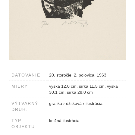
DATOVANIE:
20. storočie, 2. polovica, 1963
MIERY:
výška 12.0 cm, šírka 11.5 cm, výška
30.1 cm, šírka 28.0 cm
VÝTVARNÝ
grafika
›
úžitková
›
ilustrácia
DRUH:
TYP
knižná ilustrácia
OBJEKTU: