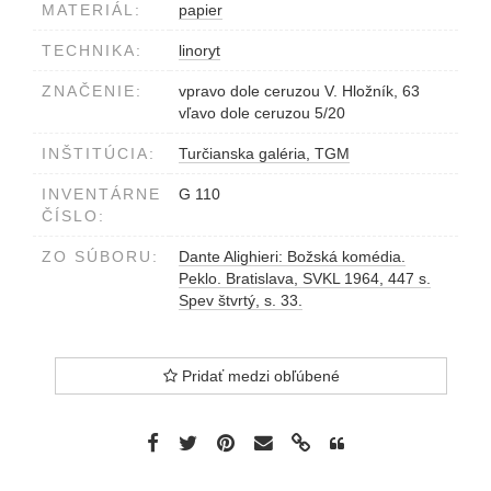
MATERIÁL:
papier
TECHNIKA:
linoryt
ZNAČENIE:
vpravo dole ceruzou V. Hložník, 63
vľavo dole ceruzou 5/20
INŠTITÚCIA:
Turčianska galéria, TGM
INVENTÁRNE
G 110
ČÍSLO:
ZO SÚBORU:
Dante Alighieri: Božská komédia.
Peklo. Bratislava, SVKL 1964, 447 s.
Spev štvrtý, s. 33.
Pridať medzi obľúbené