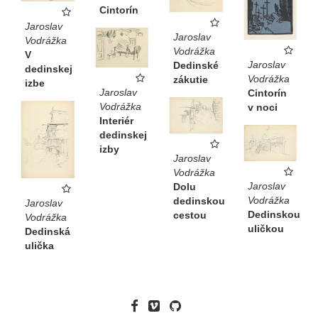
Cintorín
Jaroslav
Jaroslav
Vodrážka
Vodrážka
V
Jaroslav
Dedinské
dedinskej
Vodrážka
zákutie
izbe
Jaroslav
Cintorín
Vodrážka
v noci
Interiér
dedinskej
izby
Jaroslav
Vodrážka
Jaroslav
Dolu
Vodrážka
dedinskou
Jaroslav
Dedinskou
cestou
Vodrážka
uličkou
Dedinská
ulička