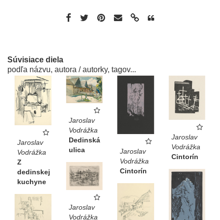
Súvisiace diela
podľa názvu, autora / autorky, tagov...
Jaroslav
Vodrážka
Jaroslav
Dedinská
Jaroslav
Vodrážka
ulica
Jaroslav
Vodrážka
Cintorín
Vodrážka
Z
Cintorín
dedinskej
kuchyne
Jaroslav
Vodrážka