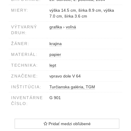
MIERY:
výška 14.5 cm, šírka 8.9 cm, výška
7.0 cm, šírka 3.6 cm
VÝTVARNÝ
grafika
›
voľná
DRUH:
ŽÁNER:
krajina
MATERIÁL:
papier
TECHNIKA:
lept
ZNAČENIE:
vpravo dole V 64
INŠTITÚCIA:
Turčianska galéria, TGM
INVENTÁRNE
G 901
ČÍSLO:
Pridať medzi obľúbené