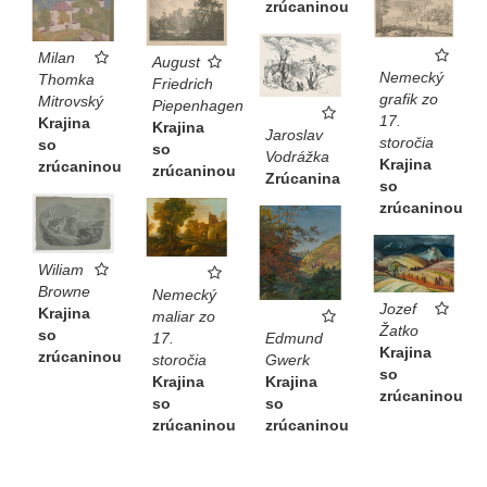
zrúcaninou
Milan
August
Nemecký
Thomka
Friedrich
grafik zo
Mitrovský
Piepenhagen
17.
Krajina
Krajina
Jaroslav
storočia
so
so
Vodrážka
Krajina
zrúcaninou
zrúcaninou
Zrúcanina
so
zrúcaninou
Wiliam
Browne
Nemecký
Jozef
Krajina
maliar zo
Žatko
so
Edmund
17.
Krajina
zrúcaninou
Gwerk
storočia
so
Krajina
Krajina
zrúcaninou
so
so
zrúcaninou
zrúcaninou