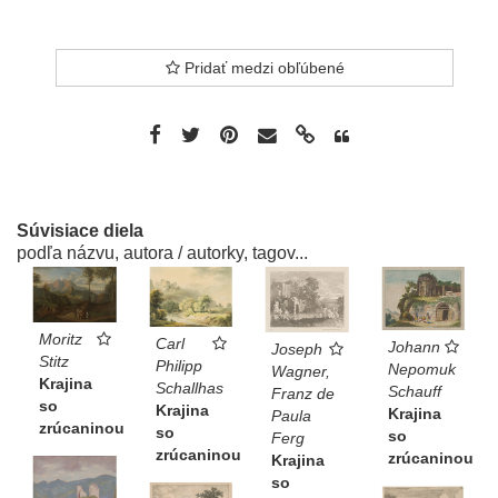
Pridať medzi obľúbené
Súvisiace diela
podľa názvu, autora / autorky, tagov...
Moritz
Carl
Johann
Joseph
Stitz
Philipp
Nepomuk
Wagner,
Krajina
Schallhas
Schauff
Franz de
so
Krajina
Krajina
Paula
zrúcaninou
so
so
Ferg
zrúcaninou
zrúcaninou
Krajina
so