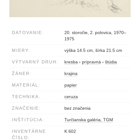
DATOVANIE:
20. storočie, 2. polovica, 1970–
1975
MIERY:
výška 14.5 cm, šírka 21.5 cm
VÝTVARNÝ DRUH:
kresba
›
prípravná
›
štúdia
ŽÁNER:
krajina
MATERIÁL:
papier
TECHNIKA:
ceruza
ZNAČENIE:
bez značenia
INŠTITÚCIA:
Turčianska galéria, TGM
INVENTÁRNE
K 602
ČÍSLO: