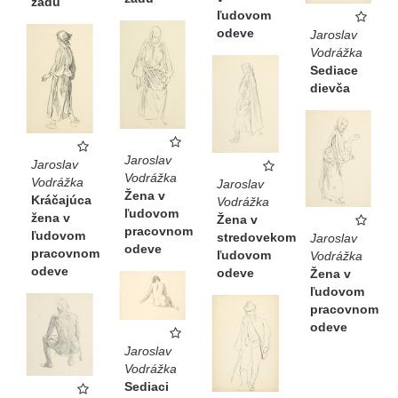
zadu
ľudovom
odeve
Jaroslav
Vodrážka
Sediace
dievča
Jaroslav
Jaroslav
Vodrážka
Vodrážka
Jaroslav
Žena v
Kráčajúca
Vodrážka
ľudovom
žena v
Žena v
pracovnom
ľudovom
stredovekom
Jaroslav
odeve
pracovnom
ľudovom
Vodrážka
odeve
odeve
Žena v
ľudovom
pracovnom
odeve
Jaroslav
Vodrážka
Sediaci