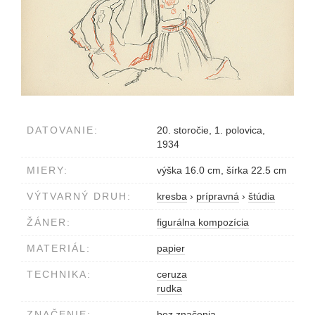
DATOVANIE:
20. storočie, 1. polovica,
1934
MIERY:
výška 16.0 cm, šírka 22.5 cm
VÝTVARNÝ DRUH:
kresba
›
prípravná
›
štúdia
ŽÁNER:
figurálna kompozícia
MATERIÁL:
papier
TECHNIKA:
ceruza
rudka
ZNAČENIE:
bez značenia