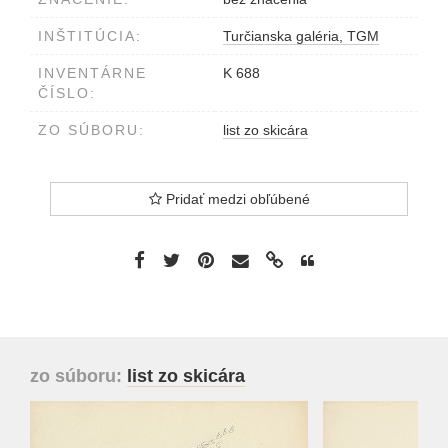
INŠTITÚCIA:
Turčianska galéria, TGM
INVENTÁRNE
K 688
ČÍSLO:
ZO SÚBORU:
list zo skicára
Pridať medzi obľúbené
zo súboru:
list zo skicára