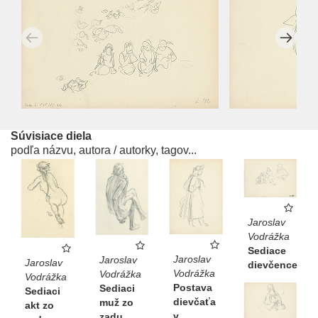
Súvisiace diela
podľa názvu, autora / autorky, tagov...
Jaroslav
Vodrážka
Sediace
Jaroslav
Jaroslav
Jaroslav
dievčence
Vodrážka
Vodrážka
Vodrážka
Postava
Sediaci
Sediaci
dievčaťa
muž zo
akt zo
v
zadu