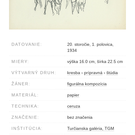
DATOVANIE:
20. storočie, 1. polovica,
1934
MIERY:
výška 16.0 cm, šírka 22.5 cm
VÝTVARNÝ DRUH:
kresba
›
prípravná
›
štúdia
ŽÁNER:
figurálna kompozícia
MATERIÁL:
papier
TECHNIKA:
ceruza
ZNAČENIE:
bez značenia
INŠTITÚCIA:
Turčianska galéria, TGM