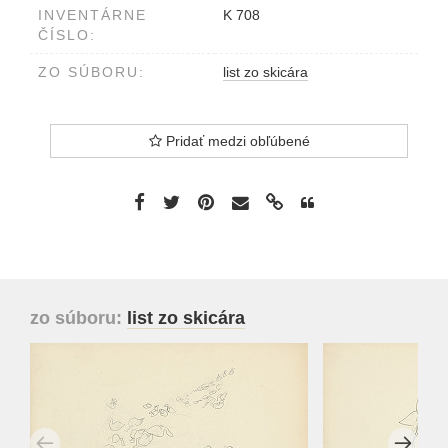
INVENTÁRNE
K 708
ČÍSLO:
ZO SÚBORU:
list zo skicára
Pridať medzi obľúbené
zo súboru:
list zo skicára