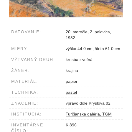
DATOVANIE:
20. storočie, 2. polovica,
1982
MIERY:
výška 44.0 cm, šírka 61.0 cm
VÝTVARNÝ DRUH:
kresba
›
voľná
ŽÁNER:
krajina
MATERIÁL:
papier
TECHNIKA:
pastel
ZNAČENIE:
vpravo dole Krýslová 82
INŠTITÚCIA:
Turčianska galéria, TGM
INVENTÁRNE
K 896
ČÍSLO: