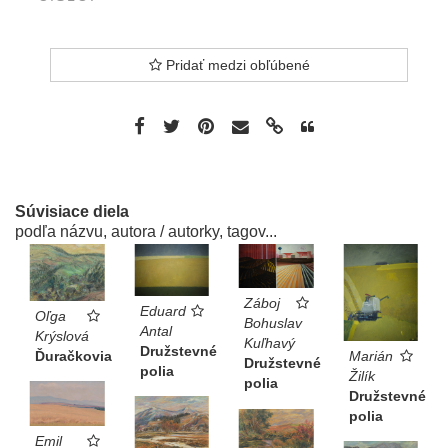
Pridať medzi obľúbené
Súvisiace diela
podľa názvu, autora / autorky, tagov...
Záboj
Eduard
Oľga
Bohuslav
Antal
Krýslová
Kuľhavý
Družstevné
Ďuračkovia
Marián
Družstevné
polia
Žilík
polia
Družstevné
polia
Emil