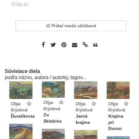
ČÍSLO:
Pridať medzi obľúbené
Súvisiace diela
podľa názvu, autora / autorky, tagov...
Oľga
Oľga
Oľga
Oľga
Krýslová
Krýslová
Krýslová
Krýslová
Zo
Jarná
Ďuračkovia
Krajina
Sklabine
krajina
pri
Dvorci