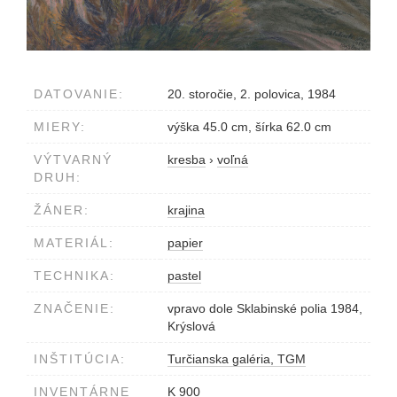
DATOVANIE:
20. storočie, 2. polovica, 1984
MIERY:
výška 45.0 cm, šírka 62.0 cm
VÝTVARNÝ
kresba
›
voľná
DRUH:
ŽÁNER:
krajina
MATERIÁL:
papier
TECHNIKA:
pastel
ZNAČENIE:
vpravo dole Sklabinské polia 1984,
Krýslová
INŠTITÚCIA:
Turčianska galéria, TGM
INVENTÁRNE
K 900