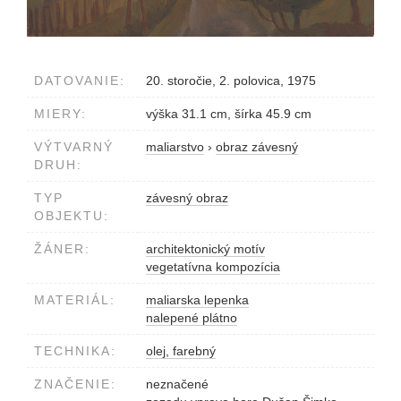
DATOVANIE:
20. storočie, 2. polovica, 1975
MIERY:
výška 31.1 cm, šírka 45.9 cm
VÝTVARNÝ
maliarstvo
›
obraz závesný
DRUH:
TYP
závesný obraz
OBJEKTU:
ŽÁNER:
architektonický motív
vegetatívna kompozícia
MATERIÁL:
maliarska lepenka
nalepené plátno
TECHNIKA:
olej, farebný
ZNAČENIE:
neznačené