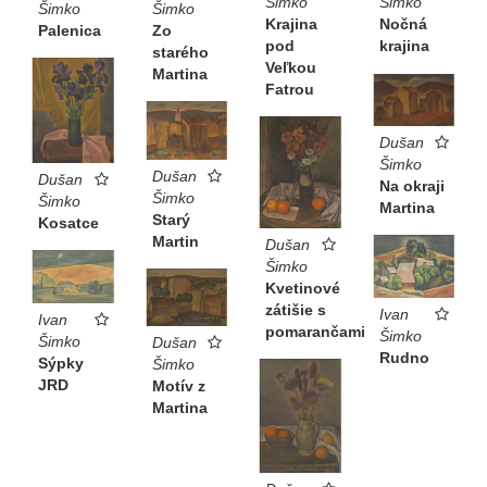
Šimko
Šimko
Šimko
Šimko
Krajina
Nočná
Palenica
Zo
pod
krajina
starého
Veľkou
Martina
Fatrou
Dušan
Šimko
Dušan
Dušan
Na okraji
Šimko
Šimko
Martina
Starý
Kosatce
Martin
Dušan
Šimko
Kvetinové
zátišie s
Ivan
Ivan
pomarančami
Šimko
Šimko
Dušan
Rudno
Sýpky
Šimko
JRD
Motív z
Martina