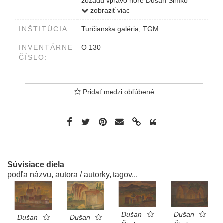
zozadu vpravo hore Dušan Šimko
Most(ík prečiarknuté) nad traťou 1975
zobraziť viac
modrým guličkovým perom
INŠTITÚCIA:
Turčianska galéria, TGM
INVENTÁRNE
O 130
ČÍSLO:
Pridať medzi obľúbené
Súvisiace diela
podľa názvu, autora / autorky, tagov...
Dušan
Dušan
Dušan
Dušan