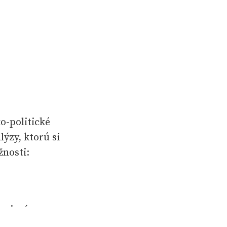
-politické
ýzy, ktorú si
žnosti:
spojením so