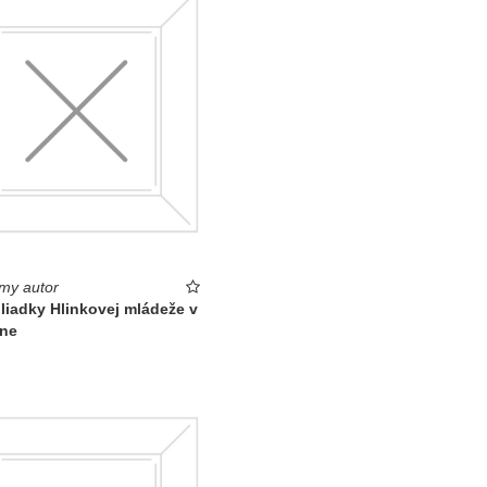
my autor
liadky Hlinkovej mládeže v
íne