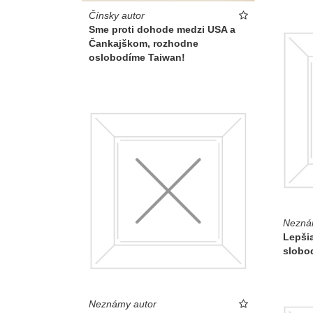
Čínsky autor
Sme proti dohode medzi USA a
Čankajškom, rozhodne
oslobodíme Taiwan!
Nezná
Lepši
slobo
Neznámy autor