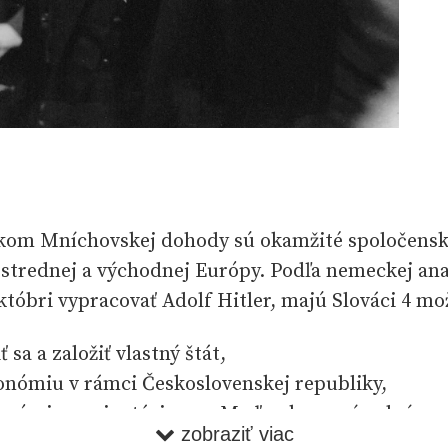
om Mníchovskej dohody sú okamžité spoločensko
trednej a východnej Európy. Podľa nemeckej anal
któbri vypracovať Adolf Hitler, majú Slováci 4 mo
 sa a založiť vlastný štát,
tonómiu v rámci Československej republiky,
tonómiu s orientáciou na Maďarsko a prípadným 
zobraziť viac
ným susedom,