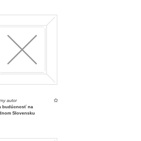
my autor
a budúcnosť na
dnom Slovensku